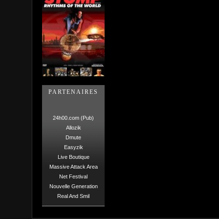
PARTENAIRES
24h00.com (Pub)
Allozik
Dmute
Easyzik
Live Boutique
Massive Attack Area
Net Festival
Nouvelle Generation
Real And Smil