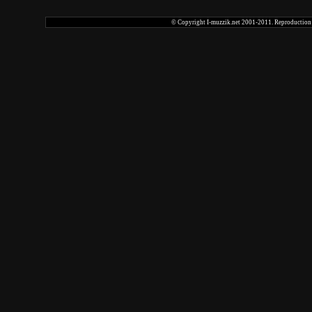
© Copyright I-muzzik.net 2001-2011. Reproduction tot