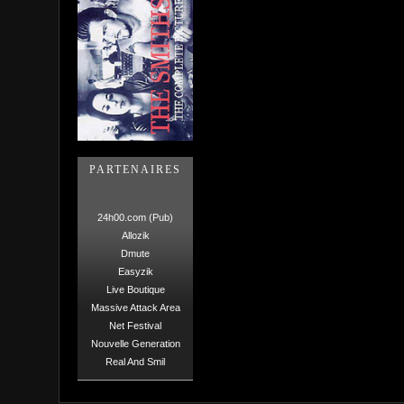
PARTENAIRES
24h00.com (Pub)
Allozik
Dmute
Easyzik
Live Boutique
Massive Attack Area
Net Festival
Nouvelle Generation
Real And Smil