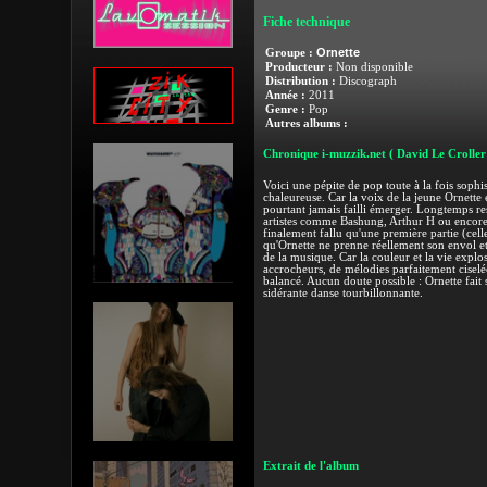
Fiche technique
Ornette
Groupe :
Producteur :
Non disponible
Distribution :
Discograph
Année :
2011
Genre :
Pop
Autres albums :
Chronique i-muzzik.net
( David Le Croller
Voici une pépite de pop toute à la fois sophi
chaleureuse. Car la voix de la jeune Ornette 
pourtant jamais failli émerger. Longtemps res
artistes comme Bashung, Arthur H ou encore 
finalement fallu qu'une première partie (ce
qu'Ornette ne prenne réellement son envol et 
de la musique. Car la couleur et la vie explo
accrocheurs, de mélodies parfaitement cise
balancé. Aucun doute possible : Ornette fait
sidérante danse tourbillonnante.
Extrait de l'album