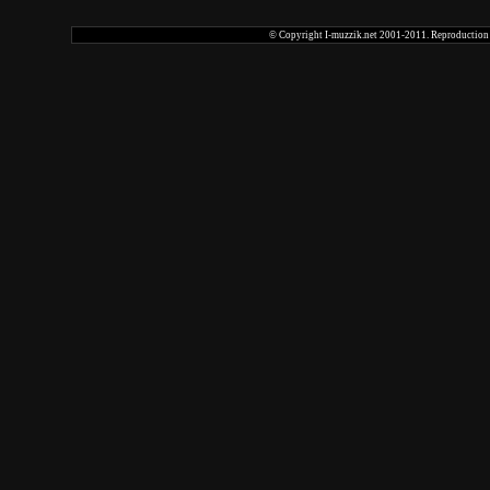
© Copyright I-muzzik.net 2001-2011. Reproduction tot