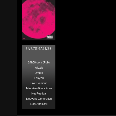
PARTENAIRES
24h00.com (Pub)
Allozik
Dmute
Easyzik
Live Boutique
Massive Attack Area
Net Festival
Nouvelle Generation
Real And Smil