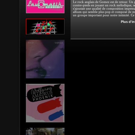
Le rock anglais de Gomez est de retour. Un g
contre-pieds en jouant un rock mélodique, s
s'ajoutait une qualité de composition impen
album qui semble plus pop et composé de mé
un groupe important pour notre intimité. Ce 
Plus d'i