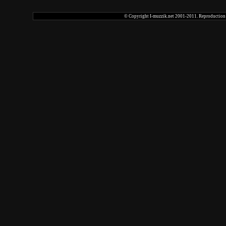
© Copyright I-muzzik.net 2001-2011. Reproduction tot