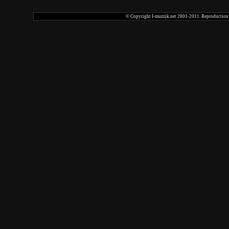
© Copyright I-muzzik.net 2001-2011. Reproduction tot