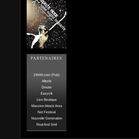
PARTENAIRES
24h00.com (Pub)
Allozik
Dmute
Easyzik
Live Boutique
Massive Attack Area
Net Festival
Nouvelle Generation
Real And Smil