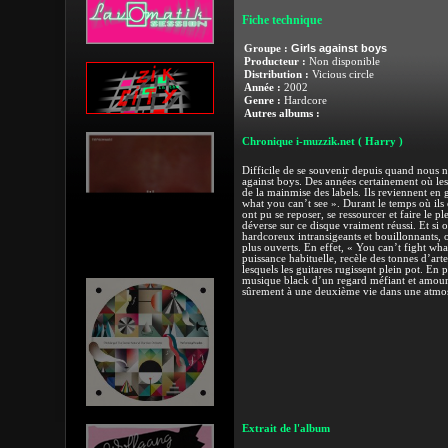
Fiche technique
Girls against boys
Groupe :
Producteur :
Non disponible
Distribution :
Vicious circle
Année :
2002
Genre :
Hardcore
Autres albums :
Chronique i-muzzik.net
( Harry )
Difficile de se souvenir depuis quand nous n
against boys. Des années certainement où les
de la mainmise des labels. Ils reviennent en
what you can’t see ». Durant le temps où ils 
ont pu se reposer, se ressourcer et faire le p
déverse sur ce disque vraiment réussi. Et si o
hardcoreux intransigeants et bouillonnants, 
plus ouverts. En effet, « You can’t fight wha
puissance habituelle, recèle des tonnes d’art
lesquels les guitares rugissent plein pot. En 
musique black d’un regard méfiant et amoure
sûrement à une deuxième vie dans une atmos
Extrait de l'album