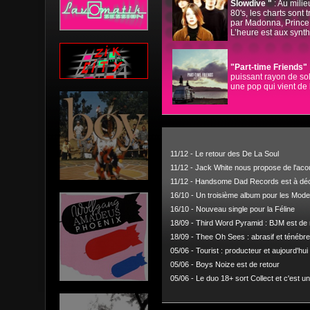
Slowdive "
: Au milie
80's, les charts sont t
par Madonna, Prince
L’heure est aux synth
"Part-time Friends"
puissant rayon de sol
une pop qui vient de l
11/12 -
Le retour des De La Soul
11/12 -
Jack White nous propose de l'aco
11/12 -
Handsome Dad Records est à déc
16/10 -
Un troisième album pour les Mode
16/10 -
Nouveau single pour la Féline
18/09 -
Third Word Pyramid : BJM est de r
18/09 -
Thee Oh Sees : abrasif et ténébre
05/06 -
Tourist : producteur et aujourd'hu
05/06 -
Boys Noize est de retour
05/06 -
Le duo 18+ sort Collect et c'est u