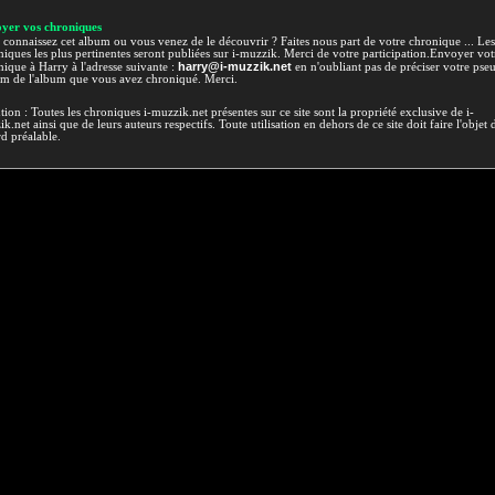
yer vos chroniques
connaissez cet album ou vous venez de le découvrir ? Faites nous part de votre chronique ... Les
iques les plus pertinentes seront publiées sur i-muzzik. Merci de votre participation.Envoyer vot
harry@i-muzzik.net
ique à Harry à l'adresse suivante :
en n'oubliant pas de préciser votre pse
om de l'album que vous avez chroniqué. Merci.
tion : Toutes les chroniques i-muzzik.net présentes sur ce site sont la propriété exclusive de i-
k.net ainsi que de leurs auteurs respectifs. Toute utilisation en dehors de ce site doit faire l'objet 
d préalable.