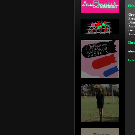
Fich
Gro
Prod
Dist
Anné
Genr
Autr
Chro
Absen
Extra