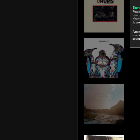
Envo
Vous 
chron
chron
le n
Atten
muzzi
accor