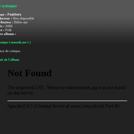
e technique
Feathers
upe :
ucteur :
Non disponible
ribution :
Differ-ant
e :
2006
e :
Folk
es albums :
nique i-muzzik.net
( )
ce de critique.
it de l'album