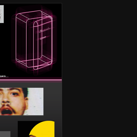
ues...