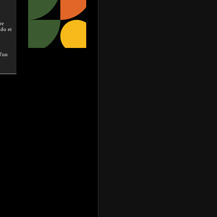
re
udo et
d'un