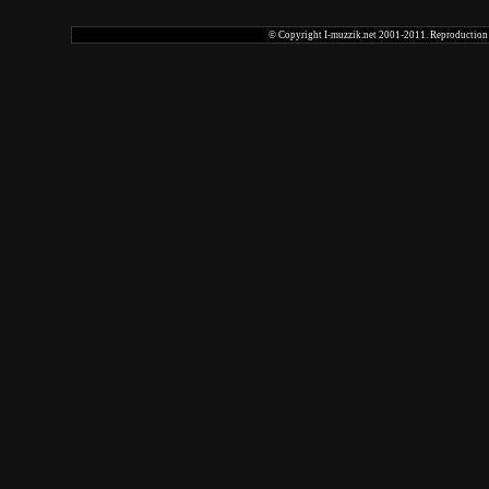
© Copyright I-muzzik.net 2001-2011. Reproduction tot