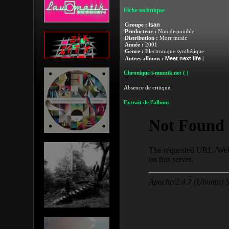
Fiche technique
Isan
Groupe :
Producteur :
Non disponible
Distribution :
Morr music
Année :
2001
Genre :
Electronique synthétique
Meet next life
Autres albums :
|
Chronique i-muzzik.net
( )
Absence de critique.
Extrait de l'album