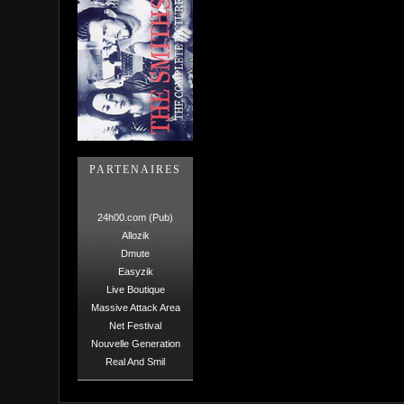
PARTENAIRES
24h00.com (Pub)
Allozik
Dmute
Easyzik
Live Boutique
Massive Attack Area
Net Festival
Nouvelle Generation
Real And Smil