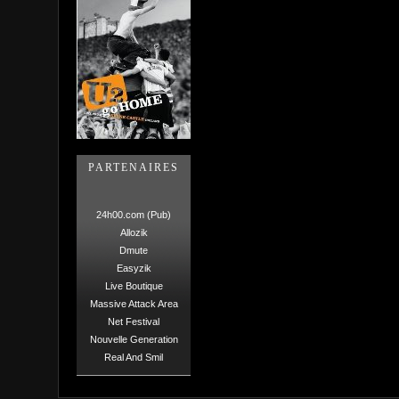
PARTENAIRES
24h00.com (Pub)
Allozik
Dmute
Easyzik
Live Boutique
Massive Attack Area
Net Festival
Nouvelle Generation
Real And Smil