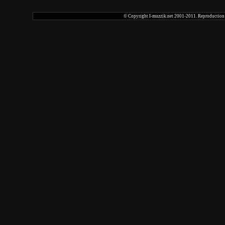
© Copyright I-muzzik.net 2001-2011. Reproduction tot