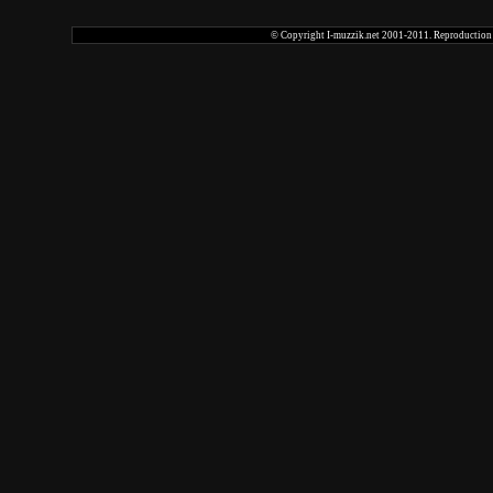
© Copyright I-muzzik.net 2001-2011. Reproduction tot