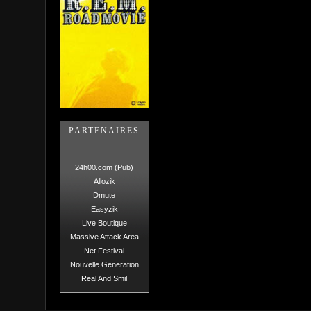
PARTENAIRES
24h00.com (Pub)
Allozik
Dmute
Easyzik
Live Boutique
Massive Attack Area
Net Festival
Nouvelle Generation
Real And Smil