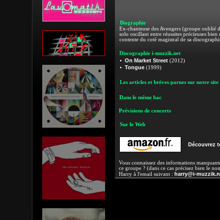
Biographie
Ex-chanteuse des Avengers (groupe oublié de
solo oscillant entre réussites précieuses bie
contente du coté magistral de sa discographi
Discographie i-muzzik.net
On Market Street
•
(2012)
Tongue
•
(1999)
Les articles et brèves parues sur notre site
Dans le même bac
Prévisions de concerts
Sur le Web
Découvrez t
Vous connaissez des informations manquantes
ce groupe ? (dans ce cas précisez bien le no
harry@i-muzzik.n
Harry à l'email suivant :