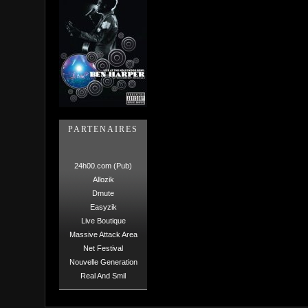
PARTENAIRES
24h00.com (Pub)
Allozik
Dmute
Easyzik
Live Boutique
Massive Attack Area
Net Festival
Nouvelle Generation
Real And Smil