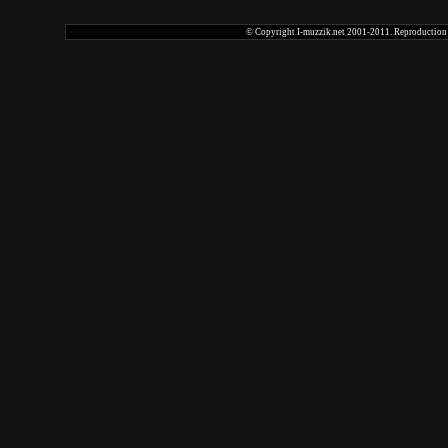
© Copyright I-muzzik.net 2001-2011. Reproduction tot