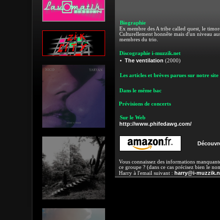
Biographie
Ex membre des A tribe called quest, le timoré 
Culturellement honnête mais d'un niveau auss
membres du trio.
Discographie i-muzzik.net
The ventilation
•
(2000)
Les articles et brèves parues sur notre site
Dans le même bac
Prévisions de concerts
Sur le Web
http://www.phifedawg.com/
Découvre
Vous connaissez des informations manquantes
ce groupe ? (dans ce cas précisez bien le no
harry@i-muzzik.n
Harry à l'email suivant :