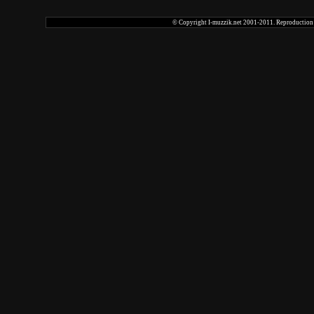
© Copyright I-muzzik.net 2001-2011. Reproduction tot