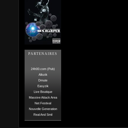
PARTENAIRES
24h00.com (Pub)
Allozik
Dmute
Easyzik
Live Boutique
Massive Attack Area
Net Festival
Nouvelle Generation
Real And Smil