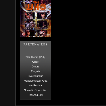
PARTENAIRES
24h00.com (Pub)
Allozik
Dmute
Easyzik
Live Boutique
Massive Attack Area
Net Festival
Nouvelle Generation
Real And Smil