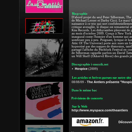
Biographie
D'abord projet du seul Peter Silberman, The A
de Michael Lerner et Darby Cicci. Le maxi C
naissance à ce trio qui sort confidentiellem
critique aveuglée, le disque est remasterisé 
Kiss Records. Les dithyrambes pleuvent de pl
au mois d'octobre 2009. Conçu à New York p
inaugural conte l'histoire d'un homme qui ass
sombrant peu à peu. Poignant, lyrique et lumi
Attic Of The Universe) porte aux nues un fol
hypnotisé par des nappes de distorsion, tantô
partagé l'affiche du Pitchfork Festival en 
de Silberman rappelle parfois un David Tatte
un Will Sheff (Okkervil River) des grands jo
Discographie i-muzzik.net
Hospice
•
(2009)
Les articles et brèves parues sur notre site
The Antlers présente "Hospi
08/08/09 -
Dans le même bac
Prévisions de concerts
Sur le Web
http://www.myspace.com/theantlers
Découvre