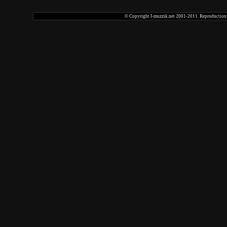
© Copyright I-muzzik.net 2001-2011. Reproduction tot