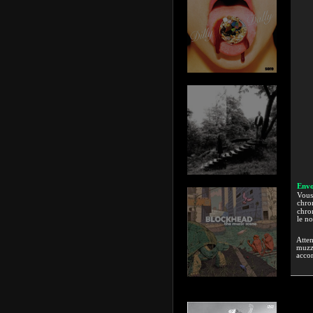
Envo
Vous 
chron
chron
le n
Atten
muzzi
accor