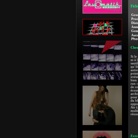
Fich
Gro
Prod
Dist
Anné
Genr
Autr
Pho
Chro
Si le
ni à 
sauti
qu’il
autre
point
irrés
bien 
run »
de ce
écout
archi
pour 
du bl
oppor
Air (
multi
réuss
Extra