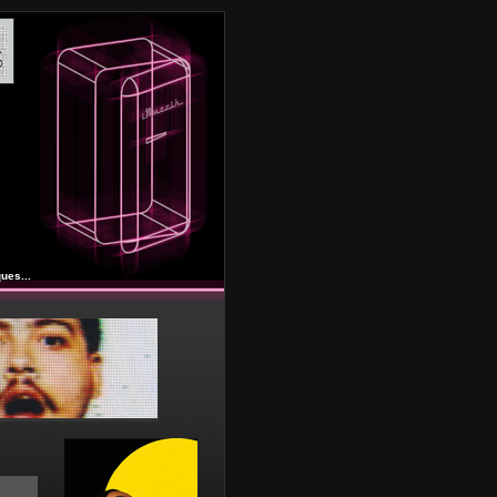
ues...