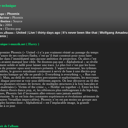
e technique
Phoenix
upe :
ucteur :
Phoenix
ribution :
Source
e :
2004
e :
Electro-pop
United
Live ! thirty days ago
It’s never been like that
Wolfgang Amadeu
es albums :
|
|
|
enix
|
nique i-muzzik.net
( Harry )
 premier Phoenix (« United ») n’a pas vraiment résisté au passage du temps
l’usure de ses couleurs flashy, c’est qu’il était construit pour nous faire
ller dans l’immédiateté sans aucune ambition de projection. Ou alors c’est
s avaient manqué leur cible. Ne doutons pas que « Alphabetical » se révèle
ment solide et taillé pour laisser une trace. Le plus fort c’est que les bons
s du premier opus sont toujours présents. L’aspect instantané, les rythmes
istibles, le groove entraînant continuent à servir de base à une électro-pop
moins basique qu’elle ne paraît (« Everything is everything », « Run run
). Mais, au-delà de ces scènettes percutantes et euphorisantes, les morceaux
 disque peuvent se voir sous différents aspects. On leur découvre au fil des
es plusieurs niveaux de lecture, de multiples structures à la fois bancales et
-maîtrisées (« Victim of the crime », « Holdin' on together »). Entre les hits
dance-floors dance pop, et, les références plus ombrageuses à du hip-hop,
ues, Phoenix fait d’incessants aller-retours sans jamais sembler
tuniste. Si on est loin des constantes expériences et évolutions aériennes de
autres Versaillais impeccables), Phoenix n’en est pas moins un groupe aux
ples facettes dont « Alphabetical » est l’implacable image, la grande
ite à ce jour.
it de l'album