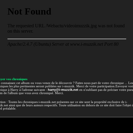
yer vos chroniques
connaissez cet album ou vous venez de le découvrir ? Faites nous part de votre chronique ... Les
iques les plus pertinentes seront publiées sur i-muzzik. Merci de votre participation.Envoyer vot
harry@i-muzzik.net
ique à Harry à l'adresse suivante :
en n'oubliant pas de préciser votre pse
om de l'album que vous avez chroniqué. Merci.
tion : Toutes les chroniques i-muzzik.net présentes sur ce site sont la propriété exclusive de i-
k.net ainsi que de leurs auteurs respectifs. Toute utilisation en dehors de ce site doit faire l'objet 
d préalable.