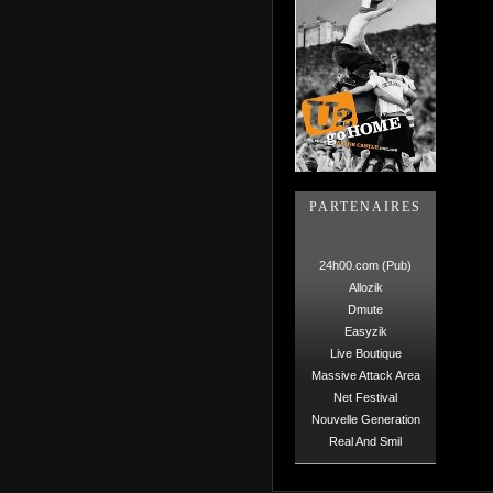
PARTENAIRES
24h00.com (Pub)
Allozik
Dmute
Easyzik
Live Boutique
Massive Attack Area
Net Festival
Nouvelle Generation
Real And Smil