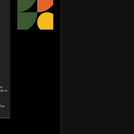
re
udo et
d'un