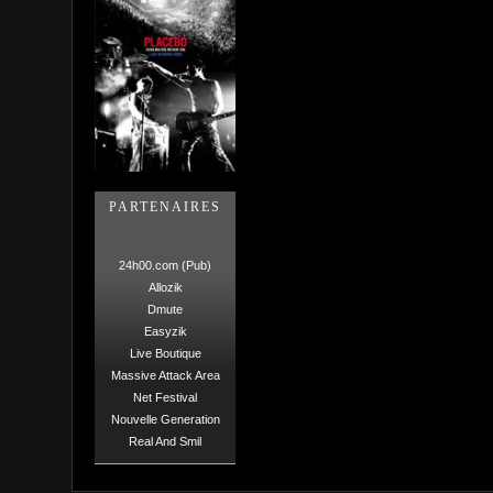
PARTENAIRES
24h00.com (Pub)
Allozik
Dmute
Easyzik
Live Boutique
Massive Attack Area
Net Festival
Nouvelle Generation
Real And Smil