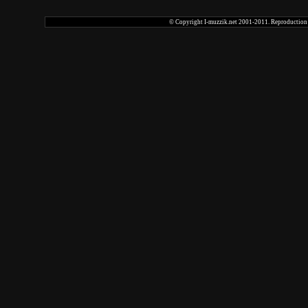
© Copyright I-muzzik.net 2001-2011. Reproduction tot