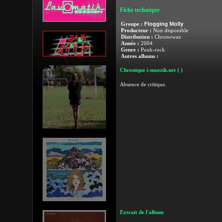
Fiche technique
Flogging Molly
Groupe :
Producteur :
Non disponible
Distribution :
Chronowax
Année :
2004
Genre :
Punk-rock
Autres albums :
Chronique i-muzzik.net
( )
Absence de critique.
Extrait de l'album