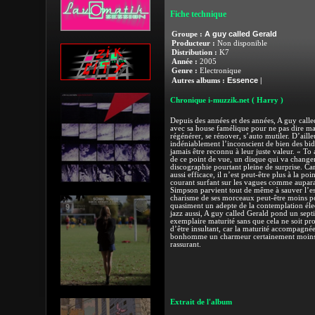
Fiche technique
A guy called Gerald
Groupe :
Producteur :
Non disponible
Distribution :
K7
Année :
2005
Genre :
Electronique
Essence
Autres albums :
|
Chronique i-muzzik.net
( Harry )
Depuis des années et des années, A guy called
avec sa house famélique pour ne pas dire mal
régénérer, se rénover, s’auto mutiler. D’ail
indéniablement l’inconscient de bien des bido
jamais être reconnu à leur juste valeur. « To 
de ce point de vue, un disque qui va changer
discographie pourtant pleine de surprise. Car
aussi efficace, il n’est peut-être plus à la p
courant surfant sur les vagues comme aupara
Simpson parvient tout de même à sauver l’esse
charisme de ses morceaux peut-être moins po
quasiment un adepte de la contemplation élec
jazz aussi, A guy called Gerald pond un sep
exemplaire maturité sans que cela ne soit pr
d’être insultant, car la maturité accompagnée 
bonhomme un charmeur certainement moins i
rassurant.
Extrait de l'album