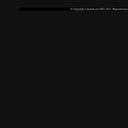
© Copyright I-muzzik.net 2001-2011. Reproduction tot