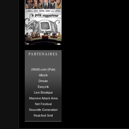
PARTENAIRES
24h00.com (Pub)
Allozik
Dmute
Easyzik
Live Boutique
Massive Attack Area
Net Festival
Nouvelle Generation
Real And Smil