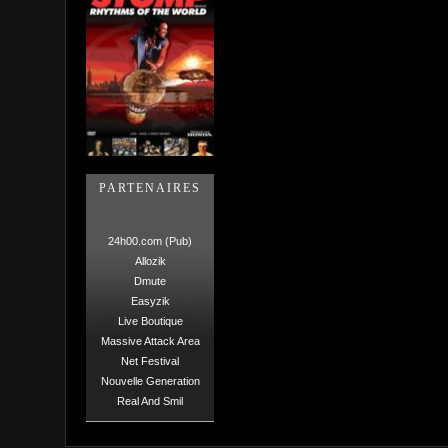
PARTENAIRES
24h00.com (Pub)
Allozik
Dmute
Easyzik
Live Boutique
Massive Attack Area
Net Festival
Nouvelle Generation
Real And Smil