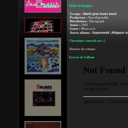
Fiche technique
Mardi gras brass band
Groupe :
Producteur :
Non disponible
Distribution :
Discograph
Année :
2005
Genre :
Blues-rock
Supersmell
Alligator 
Autres albums :
|
Chronique i-muzzik.net
( )
Absence de critique.
Extrait de l'album