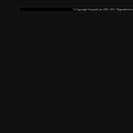
© Copyright I-muzzik.net 2001-2011. Reproduction tot