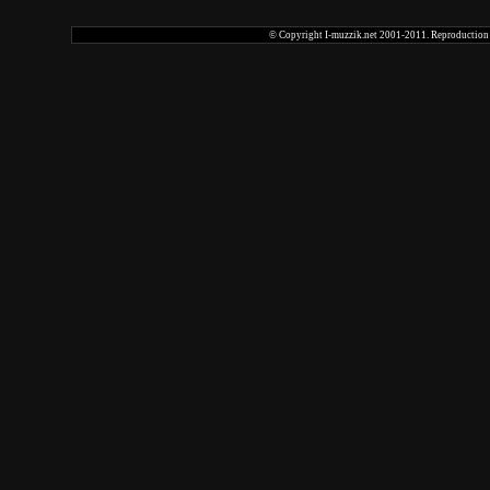
© Copyright I-muzzik.net 2001-2011. Reproduction tot