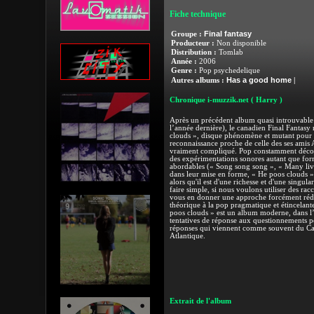
Fiche technique
Final fantasy
Groupe :
Producteur :
Non disponible
Distribution :
Tomlab
Année :
2006
Genre :
Pop psychedelique
Has a good home
Autres albums :
|
Chronique i-muzzik.net
( Harry )
Après un précédent album quasi introuvable
l’année dernière), le canadien Final Fantasy
clouds », disque phénomène et mutant pour 
reconnaissance proche de celle des ses amis A
vraiment compliqué. Pop constamment déconst
des expérimentations sonores autant que forme
abordables (« Song song song », « Many live
dans leur mise en forme, « He poos clouds 
alors qu'il est d'une richesse et d'une singula
faire simple, si nous voulons utiliser des rac
vous en donner une approche forcément réduct
théorique à la pop pragmatique et étincelante
poos clouds » est un album moderne, dans l’
tentatives de réponse aux questionnements p
réponses qui viennent comme souvent du Can
Atlantique.
Extrait de l'album