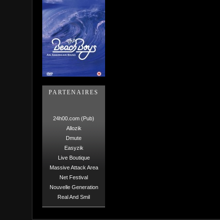
PARTENAIRES
24h00.com (Pub)
Allozik
Dmute
Easyzik
Live Boutique
Massive Attack Area
Net Festival
Nouvelle Generation
Real And Smil