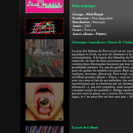
Fiche technique
Port-Royal
Groupe :
Producteur :
Non disponible
Distribution :
Resonant
Année :
2007
Genre :
Post pop
Flares
Autres albums :
|
Chronique i-muzzik.net
( Harry-D. Chaber
La pop des Italiens de Port-royal est un voy
aquatique et froid, un acte de résistance à la 
contemplation. A la façon des Islandais de Si
respectés, ils font de leurs morceaux des expé
constructions fluctuantes fascinent par leur
possibilités infinies. Ici, pas de garde fous, 
peur de quitter les sentiers reconnus. Bien au
explorer, inventer, découvrir. Port-royal, c
excellent premier album « Flares » sorti en 
avec nos sens et fait de ses mélodies, des so
asymétriques qui se résolvent par un chemin
sehnsucht »), pas très complexe, mais auquel
constater toutes les qualités (« Roliga timmen
geysers sous la glace, on y trouve des volcans
sages, et c’est peut-être en leur sein que « A
Extrait de l'album