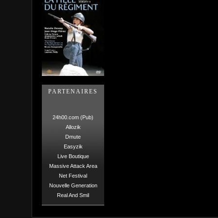
PARTENAIRES
24h00.com (Pub)
Allozik
Dmute
Easyzik
Live Boutique
Massive Attack Area
Net Festival
Nouvelle Generation
Real And Smil