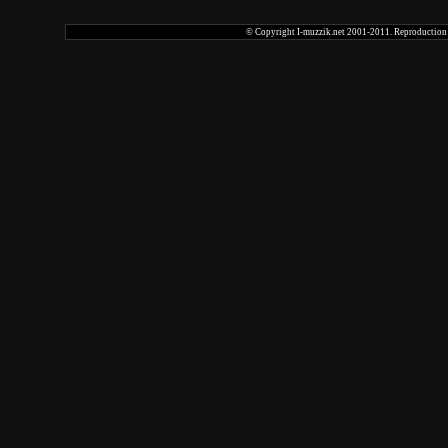
© Copyright I-muzzik.net 2001-2011. Reproduction tot