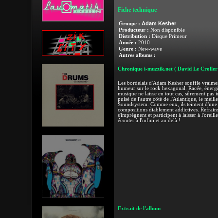
Fiche technique
Adam Kesher
Groupe :
Producteur :
Non disponible
Distribution :
Disque Primeur
Année :
2010
Genre :
New-wave
Autres albums :
Chronique i-muzzik.net
( David Le Croller
Les bordelais d'Adam Kesher souffle vraimen
humeur sur le rock hexagonal. Racée, énergiq
musique ne laisse en tout cas, sûrement pas in
puisé de l'autre côté de l'Atlantique, le meil
Soundsystem. Comme eux, ils teintent d'une
compositions diablement addictives. Refrains
s'imprégnent et participent à laisser à l'oreil
écouter à l'infini et au delà !
Extrait de l'album