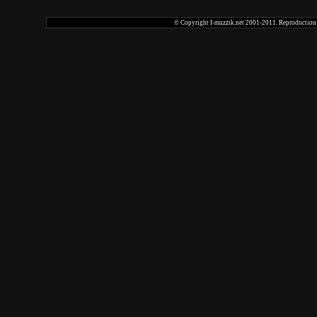
© Copyright I-muzzik.net 2001-2011. Reproduction tot