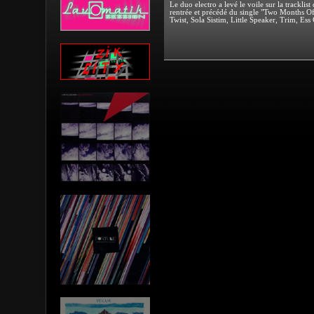
Le duo electro a levé le voile sur la trackl
rentrée et précédé du single "Two Months Of
Twist, Sola Sistim, Little Speaker, Trim, Es