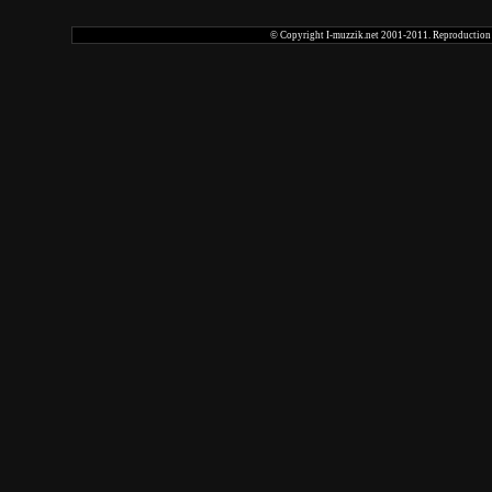
© Copyright I-muzzik.net 2001-2011. Reproduction tot