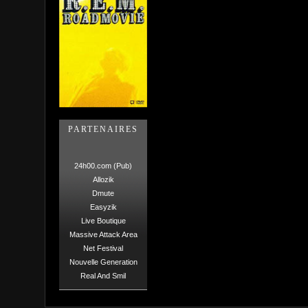
PARTENAIRES
24h00.com (Pub)
Allozik
Dmute
Easyzik
Live Boutique
Massive Attack Area
Net Festival
Nouvelle Generation
Real And Smil