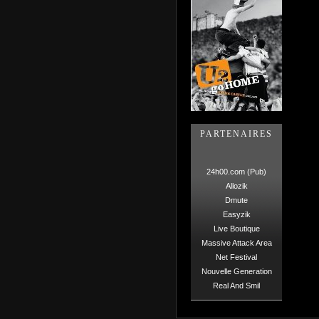
PARTENAIRES
24h00.com (Pub)
Allozik
Dmute
Easyzik
Live Boutique
Massive Attack Area
Net Festival
Nouvelle Generation
Real And Smil