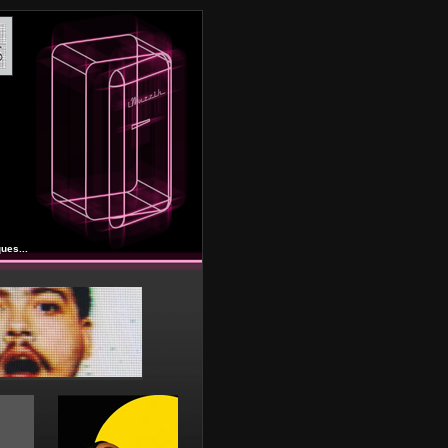
ues...