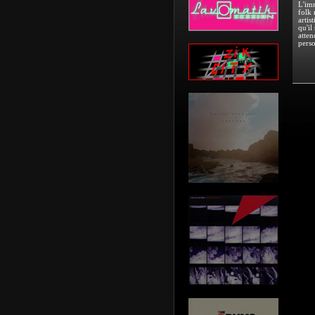
L'imm
folk 
artis
qu'il
atten
perso