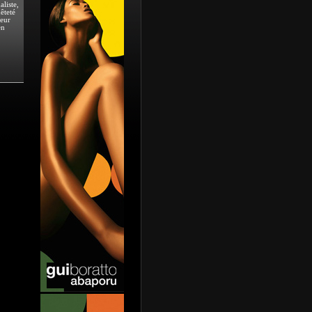
liste,
êteté
teur
en