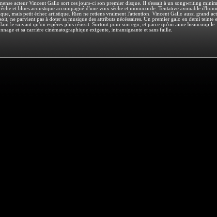
ense acteur Vincent Gallo sort ces jours-ci son premier disque. Il s'essait à un songwriting minima
rêche et blues acoustique accompagné d'une voix sèche et monocorde. Tentative avouable d'honn
tique, mais petit échec artistique. Rien ne retiens vraiment l'attention. Vincent Gallo aussi grand ac
 soit, ne parvient pas à doter sa musique des attributs nécéssaires. Un premier galo en demi teinte 
dant le suivant qu'on espères plus réussit. Surtout pour son ego, et parce qu'on aime beaucoup le
nnage et sa carrière cinématographique exigente, intransigeante et sans faille.