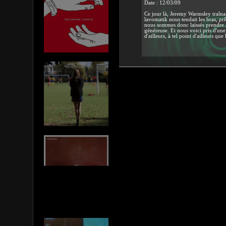
Date : 12/03/09
Ce jour là, Jeremy Warmsley traîna
lavomatik nous tendait les bras, pr
nous sommes donc laissés prendre a
généreuse. Et nous voici pris d'un
d'ailleurs, à tel point d'ailleurs q