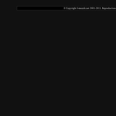
© Copyright I-muzzik.net 2001-2011. Reproduction tot