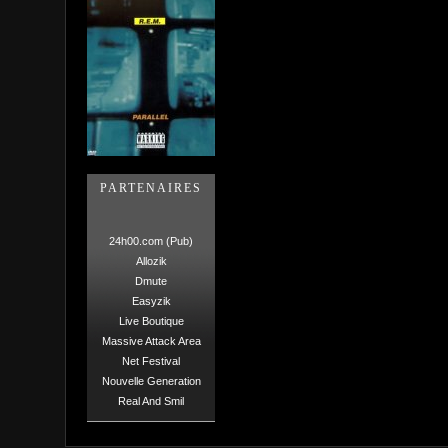
PARTENAIRES
24h00.com (Pub)
Allozik
Dmute
Easyzik
Live Boutique
Massive Attack Area
Net Festival
Nouvelle Generation
Real And Smil