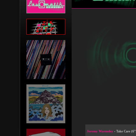
Jeremy Warmsley
- Take Care (6"