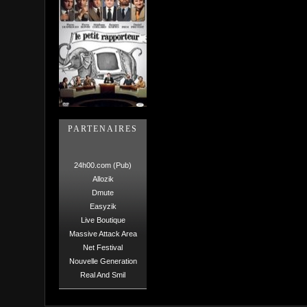
PARTENAIRES
24h00.com (Pub)
Allozik
Dmute
Easyzik
Live Boutique
Massive Attack Area
Net Festival
Nouvelle Generation
Real And Smil