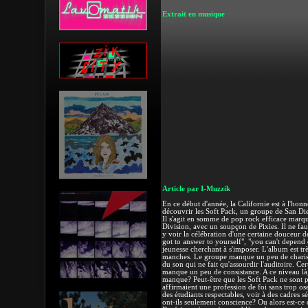
Extrait en musique
Article par I-Muzzik
En ce début d'année, la Californie est à l'ho
découvrir les Soft Pack, un groupe de San Die
Il s'agit en somme de pop rock efficace marqu
Division, avec un soupçon de Pixies. Il ne faut
y voir la célébration d'une certaine douceur de
got to answer to yourself", "you can't depend 
jeunesse cherchant à s'imposer. L'album est trè
manches. Le groupe manque un peu de charis
du son qui ne fait qu'assourdir l'auditoire. Ce
manque un peu de consistance. A ce niveau là, 
manque? Peut-être que les Soft Pack ne sont p
affirmaient une profession de foi sans trop oser
des étudiants respectables, voir à des cadres s
ont-ils seulement conscience? Ou alors est-ce 