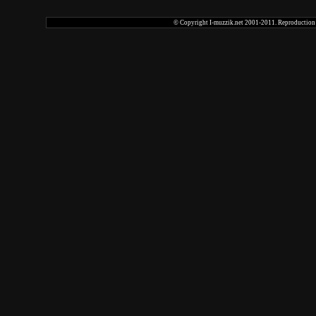
© Copyright I-muzzik.net 2001-2011. Reproduction tot