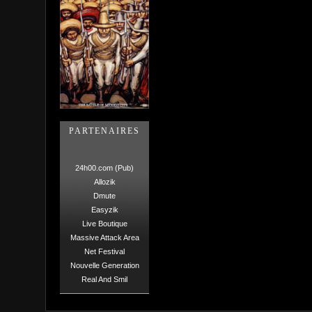
PARTENAIRES
24h00.com (Pub)
Allozik
Dmute
Easyzik
Live Boutique
Massive Attack Area
Net Festival
Nouvelle Generation
Real And Smil