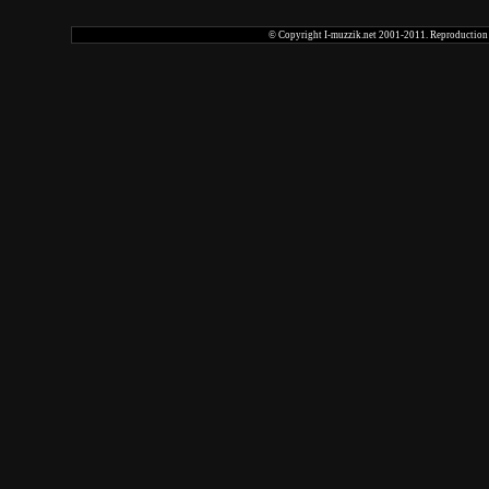
© Copyright I-muzzik.net 2001-2011. Reproduction tot