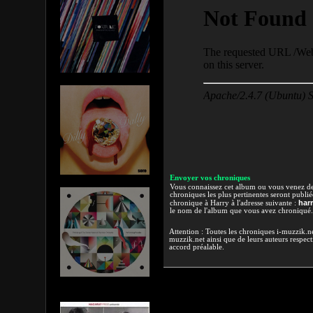
Envoyer vos chroniques
Vous connaissez cet album ou vous venez de l
chroniques les plus pertinentes seront publi
har
chronique à Harry à l'adresse suivante :
le nom de l'album que vous avez chroniqué.
Attention : Toutes les chroniques i-muzzik.net
muzzik.net ainsi que de leurs auteurs respectif
accord préalable.