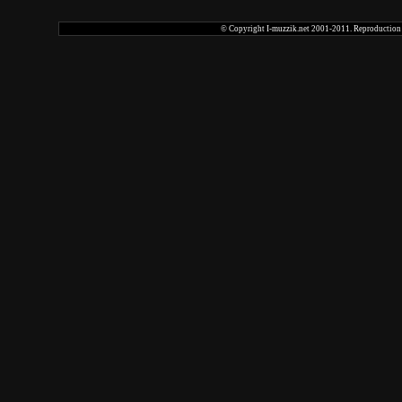
© Copyright I-muzzik.net 2001-2011. Reproduction tot