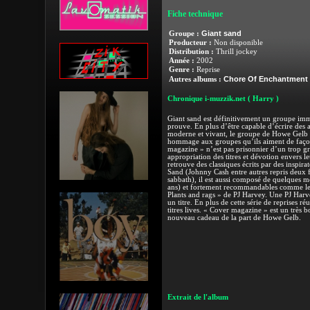
Fiche technique
Giant sand
Groupe :
Producteur :
Non disponible
Distribution :
Thrill jockey
Année :
2002
Genre :
Reprise
Chore Of Enchantment
Autres albums :
Chronique i-muzzik.net
( Harry )
Giant sand est définitivement un groupe im
prouve. En plus d’être capable d’écrire des 
moderne et vivant, le groupe de Howe Gelb e
hommage aux groupes qu’ils aiment de façon 
magazine » n’est pas prisonnier d’un trop gr
appropriation des titres et dévotion envers le
retrouve des classiques écrits par des inspir
Sand (Johnny Cash entre autres repris deux f
sabbath), il est aussi composé de quelques m
ans) et fortement recommandables comme le
Plants and rags » de PJ Harvey. Une PJ Harve
un titre. En plus de cette série de reprises ré
titres lives. « Cover magazine » est un très 
nouveau cadeau de la part de Howe Gelb.
Extrait de l'album