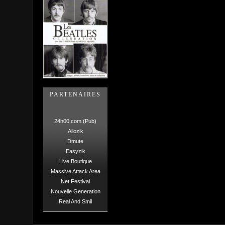
PARTENAIRES
24h00.com (Pub)
Allozik
Dmute
Easyzik
Live Boutique
Massive Attack Area
Net Festival
Nouvelle Generation
Real And Smil