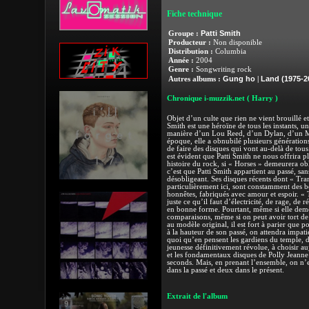
Fiche technique
Patti Smith
Groupe :
Producteur :
Non disponible
Distribution :
Columbia
Année :
2004
Genre :
Songwriting rock
Gung ho
Land (1975-2
Autres albums :
|
Chronique i-muzzik.net
( Harry )
Objet d’un culte que rien ne vient brouillé et
Smith est une héroïne de tous les instants, un
manière d’un Lou Reed, d’un Dylan, d’un M
époque, elle a obnubilé plusieurs générations
de faire des disques qui vont au-delà de tous 
est évident que Patti Smith ne nous offrira p
histoire du rock, si « Horses » demeurera o
c’est que Patti Smith appartient au passé, san
désobligeant. Ses disques récents dont « Tra
particulièrement ici, sont constamment des b
honnêtes, fabriqués avec amour et espoir. « 
juste ce qu’il faut d’électricité, de rage, de r
en bonne forme. Pourtant, même si elle dem
comparaisons, même si on peut avoir tort de 
au modèle original, il est fort à parier que 
à la hauteur de son passé, on attendra impa
quoi qu’en pensent les gardiens du temple, 
jeunesse définitivement révolue, à choisir a
et les fondamentaux disques de Polly Jeanne
seconds. Mais, en prenant l’ensemble, on n’e
dans la passé et deux dans le présent.
Extrait de l'album