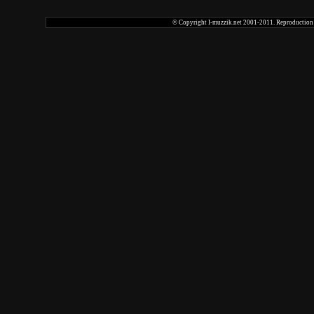
© Copyright I-muzzik.net 2001-2011. Reproduction tot