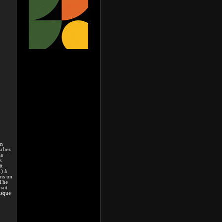
en
Arbez
la
s
t
) à
ans un
(The
nait
isque