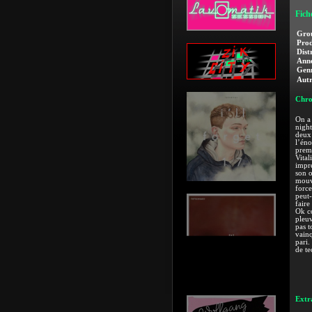
Fich
Gro
Prod
Dist
Anné
Genr
Autr
Chro
On a 
night
deux 
l’én
premi
Vital
impre
son o
mouve
force
peut-
faire
Ok co
pleuv
pas t
vainq
pari.
de te
Extra