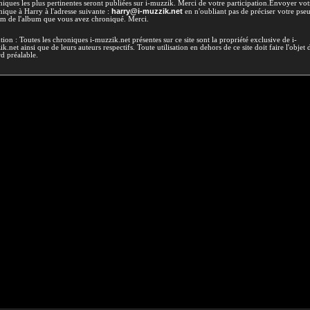
iques les plus pertinentes seront publiées sur i-muzzik. Merci de votre participation.Envoyer vot
harry@i-muzzik.net
ique à Harry à l'adresse suivante :
en n'oubliant pas de préciser votre pse
om de l'album que vous avez chroniqué. Merci.
tion : Toutes les chroniques i-muzzik.net présentes sur ce site sont la propriété exclusive de i-
k.net ainsi que de leurs auteurs respectifs. Toute utilisation en dehors de ce site doit faire l'objet 
d préalable.