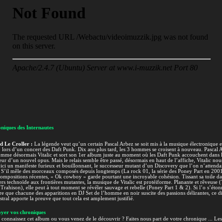
niques des Internautes
d Le Croller :
La légende veut qu’un certain Pascal Arbez se soit mis à la musique électronique 
lors d’un concert des Daft Punk. Dix ans plus tard, les 3 hommes se croisent à nouveau. Pascal 
omme désormais Vitalic et sort son 1er album juste au moment où les Daft Punk accouchent dans 
ur d’un nouvel opus. Mais le relais semble être passé, désormais en haut de l’affiche, Vitalic nou
 ici un manifeste furieux et bouillonnant, le successeur mutant d’un Discovery que l’on n’attendai
. S’il mêle des morceaux composés depuis longtemps (La rock 01, la série des Poney Part en 2001
compositions récentes, « Ok cowboy » garde pourtant une incroyable cohésion. Tissant sa toile d
rs technoïde aux frontières mutantes, la musique de Vitalic est protéiforme. Planante et rêveuse 
 Trahison), elle peut à tout moment se révéler sauvage et rebelle (Poney Part 1 & 2). Si l’o s’éton
e que chacune des apparitions en DJ Set de l’homme en noir suscite des passions délirantes, ce d
tral apporte la preuve que tout cela est amplement justifié.
yer vos chroniques
connaissez cet album ou vous venez de le découvrir ? Faites nous part de votre chronique ... Les