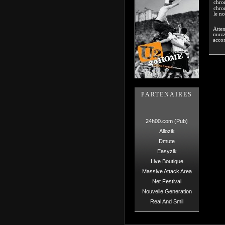
chron
chron
le n
Atten
muzzi
accor
PARTENAIRES
24h00.com (Pub)
Allozik
Dmute
Easyzik
Live Boutique
Massive Attack Area
Net Festival
Nouvelle Generation
Real And Smil