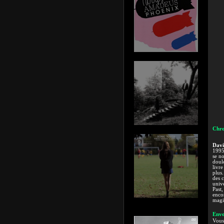
Chro
Davi
1995 
se n
doule
livre
plus
des 
unive
Past,
encor
magis
Envo
Vous 