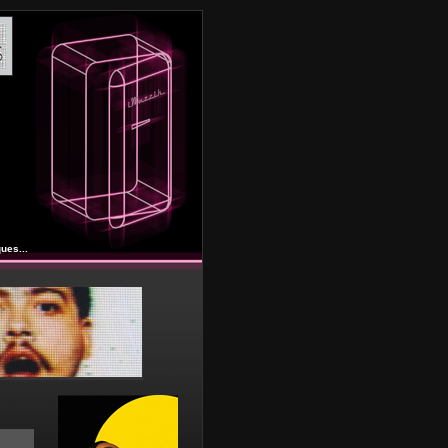
ues...