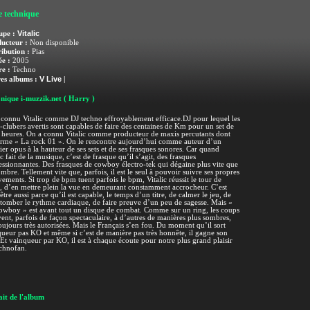
e technique
Vitalic
upe :
ucteur :
Non disponible
ribution :
Pias
e :
2005
e :
Techno
V Live
es albums :
|
nique i-muzzik.net
( Harry )
connu Vitalic comme DJ techno effroyablement efficace.DJ pour lequel les
-clubers avertis sont capables de faire des centaines de Km pour un set de
heures. On a connu Vitalic comme producteur de maxis percutants dont
orme « La rock 01 ». On le rencontre aujourd’hui comme auteur d’un
er opus à la hauteur de ses sets et de ses frasques sonores. Car quand
ic fait de la musique, c’est de frasque qu’il s’agit, des frasques
ssionnantes. Des frasques de cowboy électro-tek qui dégaine plus vite que
mbre. Tellement vite que, parfois, il est le seul à pouvoir suivre ses propres
ments. Si trop de bpm tuent parfois le bpm, Vitalic réussit le tour de
, d’en mettre plein la vue en demeurant constamment accrocheur. C’est
être aussi parce qu’il est capable, le temps d’un titre, de calmer le jeu, de
 tomber le rythme cardiaque, de faire preuve d’un peu de sagesse. Mais «
wboy » est avant tout un disque de combat. Comme sur un ring, les coups
ent, parfois de façon spectaculaire, à d’autres de manières plus sombres,
oujours très autorisées. Mais le Français s’en fou. Du moment qu’il sort
ueur pas KO et même si c’est de manière pas très honnête, il gagne son
 Et vainqueur par KO, il est à chaque écoute pour notre plus grand plaisir
chnofan.
it de l'album