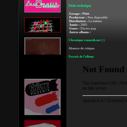
Fiche technique
Finn
Groupe :
Producteur :
Non disponible
Distribution :
La baleine
Année :
2005
Genre :
Electro-pop
Autres albums :
Chronique i-muzzik.net
( )
Absence de critique.
Extrait de l'album