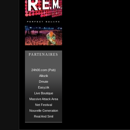
PARTENAIRES
24h00.com (Pub)
Allozik
Dmute
Easyzik
Live Boutique
Massive Attack Area
Net Festival
Nouvelle Generation
Real And Smil