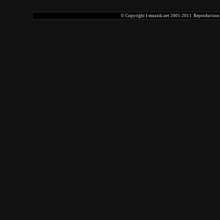
© Copyright I-muzzik.net 2001-2011. Reproduction tot