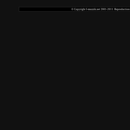
© Copyright I-muzzik.net 2001-2011. Reproduction tot