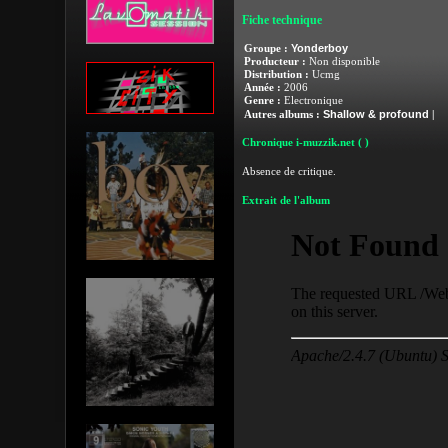
Fiche technique
Yonderboy
Groupe :
Producteur :
Non disponible
Distribution :
Ucmg
Année :
2006
Genre :
Electronique
Shallow & profound
Autres albums :
|
Chronique i-muzzik.net
( )
Absence de critique.
Extrait de l'album