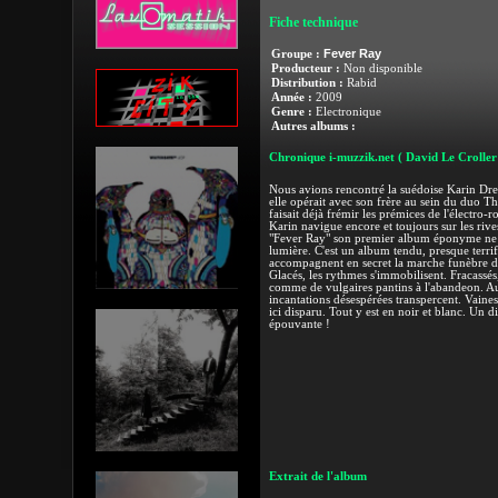
Fiche technique
Fever Ray
Groupe :
Producteur :
Non disponible
Distribution :
Rabid
Année :
2009
Genre :
Electronique
Autres albums :
Chronique i-muzzik.net
( David Le Croller
Nous avions rencontré la suédoise Karin Dre
elle opérait avec son frère au sein du duo T
faisait déjà frémir les prémices de l'électro
Karin navigue encore et toujours sur les rive
"Fever Ray" son premier album éponyme ne d
lumière. C'est un album tendu, presque terrif
accompagnent en secret la marche funèbre des
Glacés, les rythmes s'immobilisent. Fracassés,
comme de vulgaires pantins à l'abandeon. Au
incantations désespérées transpercent. Vaines
ici disparu. Tout y est en noir et blanc. Un
épouvante !
Extrait de l'album