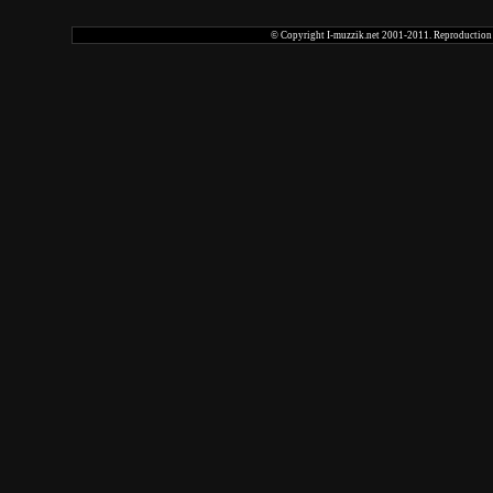
© Copyright I-muzzik.net 2001-2011. Reproduction tot