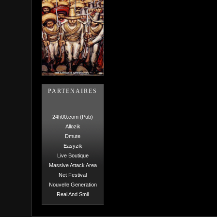
PARTENAIRES
24h00.com (Pub)
Allozik
Dmute
Easyzik
Live Boutique
Massive Attack Area
Net Festival
Nouvelle Generation
Real And Smil