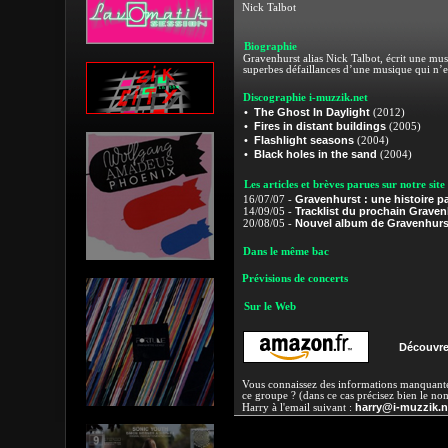
Nick Talbot
Biographie
Gravenhurst alias Nick Talbot, écrit une musi
superbes défaillances d’une musique qui n’es
Discographie i-muzzik.net
The Ghost In Daylight
•
(2012)
Fires in distant buildings
•
(2005)
Flashlight seasons
•
(2004)
Black holes in the sand
•
(2004)
Les articles et brèves parues sur notre site
Gravenhurst : une histoire p
16/07/07 -
Tracklist du prochain Graven
14/09/05 -
Nouvel album de Gravenhurs
20/08/05 -
Dans le même bac
Prévisions de concerts
Sur le Web
Découvre
Vous connaissez des informations manquantes
ce groupe ? (dans ce cas précisez bien le no
harry@i-muzzik.n
Harry à l'email suivant :