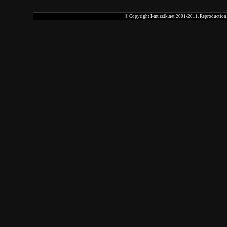
© Copyright I-muzzik.net 2001-2011. Reproduction tot