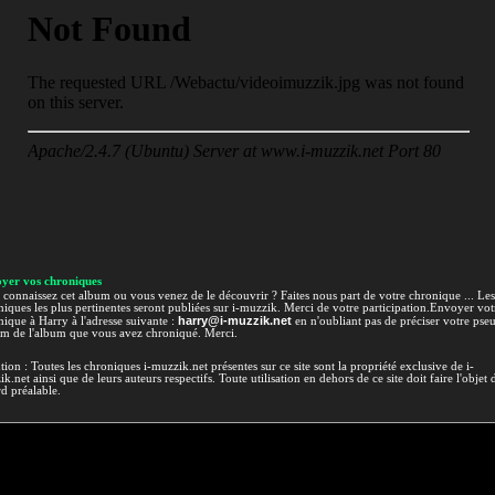
yer vos chroniques
connaissez cet album ou vous venez de le découvrir ? Faites nous part de votre chronique ... Les
iques les plus pertinentes seront publiées sur i-muzzik. Merci de votre participation.Envoyer vot
harry@i-muzzik.net
ique à Harry à l'adresse suivante :
en n'oubliant pas de préciser votre pse
om de l'album que vous avez chroniqué. Merci.
tion : Toutes les chroniques i-muzzik.net présentes sur ce site sont la propriété exclusive de i-
k.net ainsi que de leurs auteurs respectifs. Toute utilisation en dehors de ce site doit faire l'objet 
d préalable.