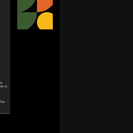
re
udo et
d'un