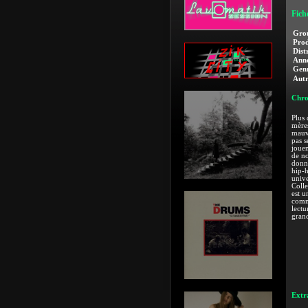
Fich
Gro
Prod
Dist
Anné
Genr
Autr
Chro
Plus 
mères
mauva
pas s
jouen
de no
donne
hip-h
unive
Colle
est u
comm
lectu
grand
Extra