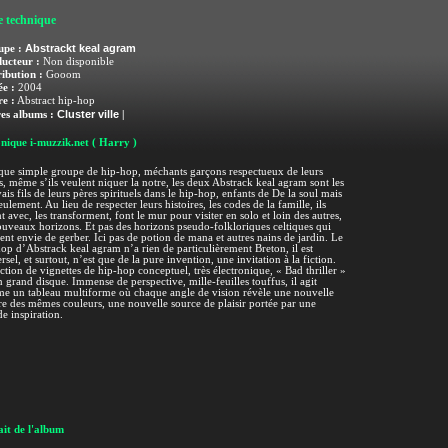
e technique
Abstrackt keal agram
upe :
ucteur :
Non disponible
ribution :
Gooom
e :
2004
e :
Abstract hip-hop
Cluster ville
es albums :
|
nique i-muzzik.net
( Harry )
que simple groupe de hip-hop, méchants garçons respectueux de leurs
, même s’ils veulent niquer la notre, les deux Abstrack keal agram sont les
is fils de leurs pères spirituels dans le hip-hop, enfants de De la soul mais
eulement. Au lieu de respecter leurs histoires, les codes de la famille, ils
t avec, les transforment, font le mur pour visiter en solo et loin des autres,
uveaux horizons. Et pas des horizons pseudo-folkloriques celtiques qui
nt envie de gerber. Ici pas de potion de mana et autres nains de jardin. Le
op d’Abstrack keal agram n’a rien de particulièrement Breton, il est
rsel, et surtout, n’est que de la pure invention, une invitation à la fiction.
ction de vignettes de hip-hop conceptuel, très électronique, « Bad thriller »
n grand disque. Immense de perspective, mille-feuilles touffus, il agit
e un tableau multiforme où chaque angle de vision révèle une nouvelle
re des mêmes couleurs, une nouvelle source de plaisir portée par une
e inspiration.
it de l'album