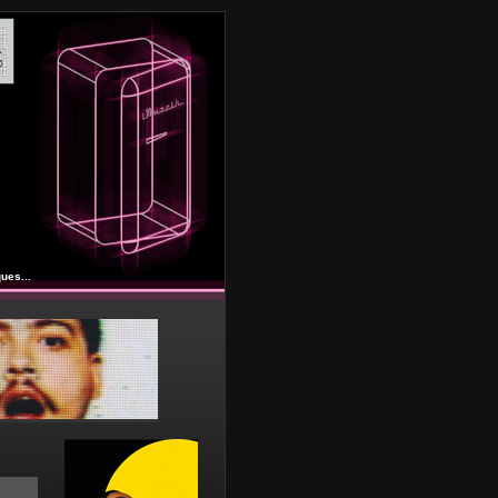
ues...