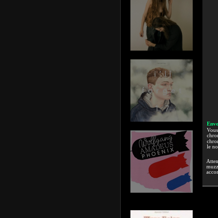
Envo
Vous 
chron
chron
le n
Atten
muzzi
accor