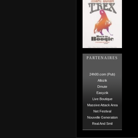
PARTENAIRES
24h00.com (Pub)
Allozik
Dmute
Easyzik
Live Boutique
Massive Attack Area
Net Festival
Nouvelle Generation
Real And Smil