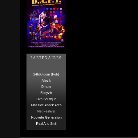
PARTENAIRES
24h00.com (Pub)
Allozik
Dmute
Easyzik
Live Boutique
Massive Attack Area
Net Festival
Nouvelle Generation
Real And Smil