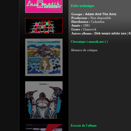
Fiche technique
Adam And The Ants
Groupe :
Producteur :
Non disponible
Distribution :
Columbia
Année :
1981
Genre :
Glamrock
Dirk wears white sox
K
Autres albums :
|
Chronique i-muzzik.net
( )
Absence de critique.
Extrait de l'album