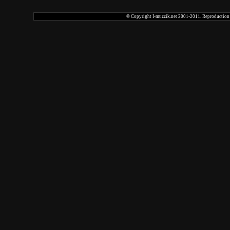
© Copyright I-muzzik.net 2001-2011. Reproduction tot