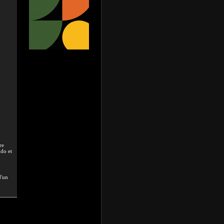
re
udo et
d'un