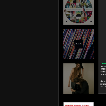
Envo
Vous 
chron
chron
le n
Atten
muzzi
accor