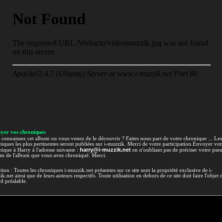
yer vos chroniques
connaissez cet album ou vous venez de le découvrir ? Faites nous part de votre chronique ... Les
iques les plus pertinentes seront publiées sur i-muzzik. Merci de votre participation.Envoyer vot
harry@i-muzzik.net
ique à Harry à l'adresse suivante :
en n'oubliant pas de préciser votre pse
om de l'album que vous avez chroniqué. Merci.
tion : Toutes les chroniques i-muzzik.net présentes sur ce site sont la propriété exclusive de i-
k.net ainsi que de leurs auteurs respectifs. Toute utilisation en dehors de ce site doit faire l'objet 
d préalable.