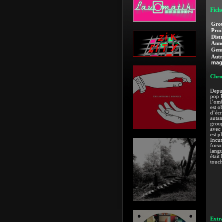
Fich
Gro
Prod
Dist
Anné
Genr
Autr
mag
Chro
Depui
pop P
l’omb
est o
d’écr
autan
group
avec 
est p
Incur
foiso
langu
était
touch
Extra