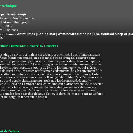
e technique
Piano magic
upe :
ucteur :
Non disponible
ribution :
Discograph
e :
2007
e :
Pop-rock
Artist' rifles
Son de mar
Writers without home
The troubled sleep of pi
es albums :
|
|
|
ic
|
nique i-muzzik.net
( Harry-D. Chabert )
s plus de dix ans et malgré six albums souvent très bons, l’internationale
iano Magic (un anglais, une espagnol et trois français) demeure dans
re, trop peu connu, pas assez reconnu à sa juste valeur. D’ailleurs qu’elle
bjectivement sa valeur ? Celle d’un groupe artisan, soudé, mature, capable
ire de solides morceaux pop-rock (« The last ingineer ») et qui mérite
t de succès que les autres parfois moins talentueux. Et subjectivement ? Un
e attachant, intime dont chacun des albums pénètre notre intimité, flirte
nous, nous caresse et nous touche là où ça fait du bien. Si « Part monster »
lus porté vers le classicisme pop-rock que les disques précédents («
able »), cela ne l’empêche pas, en évitant tout cloisonnement, de se révéler
nnant et à la richesse imposante, de tenter des percées vers des univers
ides et romantiques. Mais un romantisme sombre, désespéré comme s’il
 la dernière force capable de nous élever, la dernière chance pour nous faire
er du doigt un inaccessible absolu.
it de l'album