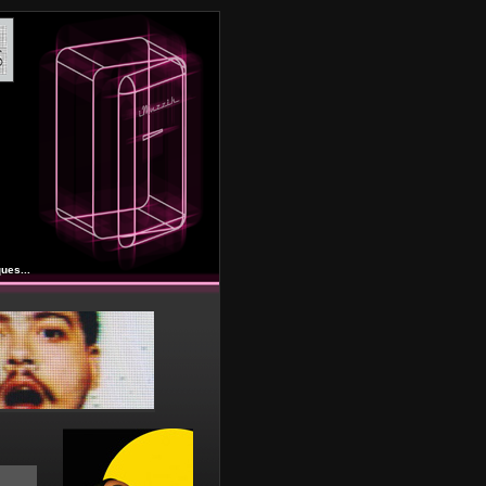
ues...