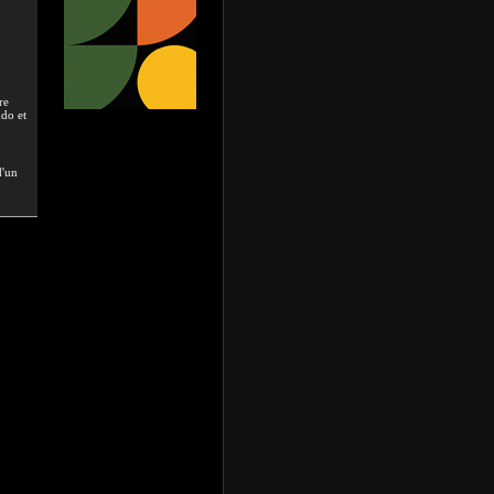
re
udo et
d'un