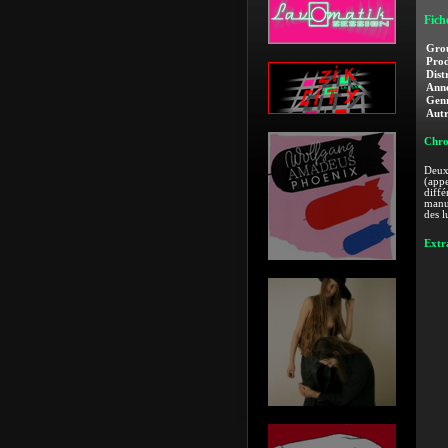
Fich
Gro
Prod
Dist
Anné
Genr
Autr
Chro
Deuxi
(appe
diffé
manut
des l
Extra