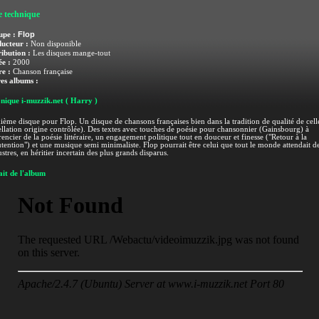
e technique
Flop
upe :
ucteur :
Non disponible
ribution :
Les disques mange-tout
e :
2000
e :
Chanson française
es albums :
nique i-muzzik.net
( Harry )
ème disque pour Flop. Un disque de chansons françaises bien dans la tradition de qualité de celle
llation origine contrôlée). Des textes avec touches de poésie pour chansonnier (Gainsbourg) à
rencier de la poésie littéraire, un engagement politique tout en douceur et finesse ("Retour à la
ention") et une musique semi minimaliste. Flop pourrait être celui que tout le monde attendait d
ustres, en héritier incertain des plus grands disparus.
it de l'album