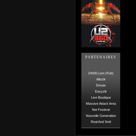
PARTENAIRES
24h00.com (Pub)
Allozik
Dmute
Easyzik
Live Boutique
Massive Attack Area
Net Festival
Nouvelle Generation
Real And Smil