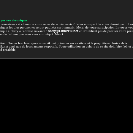
yer vos chroniques
connaissez cet album ou vous venez de le découvrir ? Faites nous part de votre chronique ... Les
iques les plus pertinentes seront publiées sur i-muzzik. Merci de votre participation.Envoyer vot
harry@i-muzzik.net
ique à Harry à l'adresse suivante :
en n'oubliant pas de préciser votre pse
om de l'album que vous avez chroniqué. Merci.
tion : Toutes les chroniques i-muzzik.net présentes sur ce site sont la propriété exclusive de i-
k.net ainsi que de leurs auteurs respectifs. Toute utilisation en dehors de ce site doit faire l'objet 
d préalable.