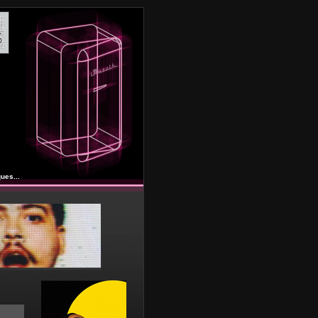
ues...