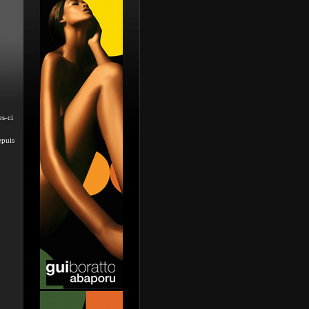
s-ci
epuis