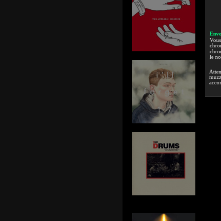
Envo
Vous 
chron
chron
le n
Atten
muzzi
accor