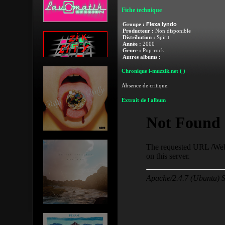
Fiche technique
Flexa lyndo
Groupe :
Producteur :
Non disponible
Distribution :
Spirit
Année :
2000
Genre :
Pop-rock
Autres albums :
Chronique i-muzzik.net
( )
Absence de critique.
Extrait de l'album