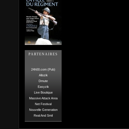
PARTENAIRES
24h00.com (Pub)
Allozik
Dmute
Easyzik
Live Boutique
Massive Attack Area
Net Festival
Nouvelle Generation
Real And Smil