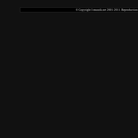
© Copyright I-muzzik.net 2001-2011. Reproduction tot