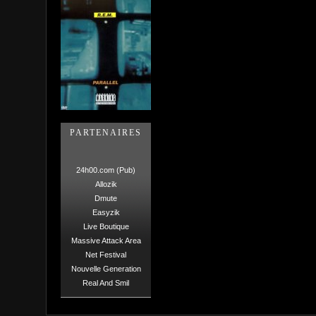
PARTENAIRES
24h00.com (Pub)
Allozik
Dmute
Easyzik
Live Boutique
Massive Attack Area
Net Festival
Nouvelle Generation
Real And Smil