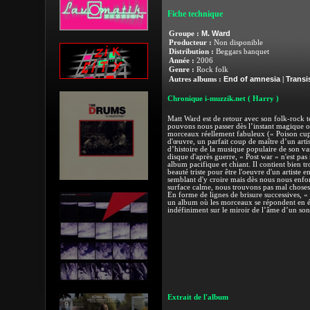
Fiche technique
M. Ward
Groupe :
Producteur :
Non disponible
Distribution :
Beggars banquet
Année :
2006
Genre :
Rock folk
End of amnesia
Transi
Autres albums :
|
Chronique i-muzzik.net
( Harry )
Matt Ward est de retour avec son folk-rock t
pouvons nous passer dès l’instant magique 
morceaux réellement fabuleux (« Poison cup »
d'œuvre, un parfait coup de maître d’un art
d’histoire de la musique populaire de son va
disque d'après guerre, « Post war » n'est pas
album pacifique et chiant. Il contient bien tr
beauté triste pour être l'oeuvre d'un artiste
semblant d'y croire mais dès nous nous enfo
surface calme, nous trouvons pas mal choses
En forme de lignes de brisure successives, « 
un album où les morceaux se répondent en éch
indéfiniment sur le miroir de l’âme d’un son
Extrait de l'album