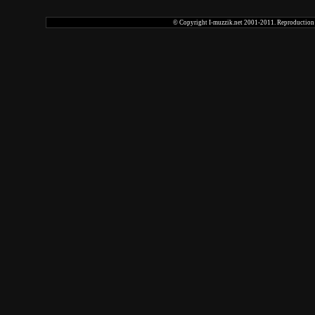
© Copyright I-muzzik.net 2001-2011. Reproduction tot