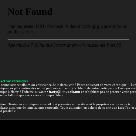
yer vos chroniques
connaissez cet album ou vous venez de le découvrir ? Faites nous part de votre chronique ... Les
iques les plus pertinentes seront publiées sur i-muzzik. Merci de votre participation.Envoyer vot
harry@i-muzzik.net
ique à Harry à l'adresse suivante :
en n'oubliant pas de préciser votre pse
om de l'album que vous avez chroniqué. Merci.
tion : Toutes les chroniques i-muzzik.net présentes sur ce site sont la propriété exclusive de i-
k.net ainsi que de leurs auteurs respectifs. Toute utilisation en dehors de ce site doit faire l'objet 
d préalable.