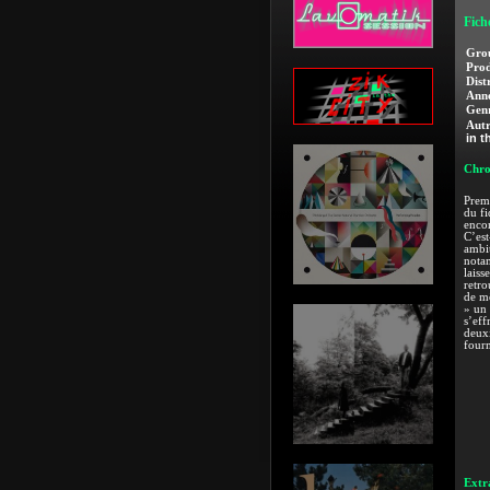
Fich
Gro
Prod
Dist
Anné
Genr
Autr
in t
Chro
Prem
du fi
encor
C’est
ambit
notam
laiss
retro
de mê
» un 
s’eff
deuxi
fourm
Extra