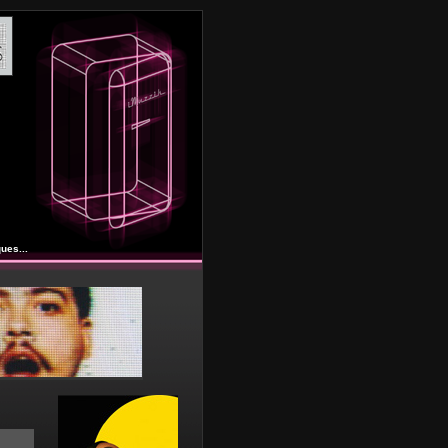
ues...