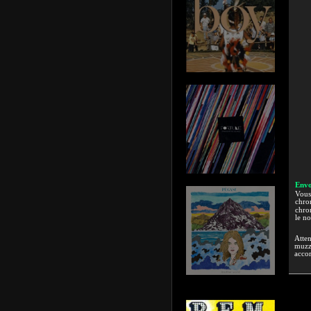
Envo
Vous 
chron
chron
le n
Atten
muzzi
accor