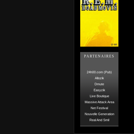
PARTENAIRES
24h00.com (Pub)
Allozik
Dmute
Easyzik
Live Boutique
Massive Attack Area
Net Festival
Nouvelle Generation
Real And Smil