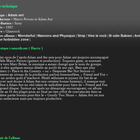
e technique
Adam ant
upe :
ucteur :
Marco Pirroni et Adam Ant
ribution :
Sony
e :
1982
e :
Glamrock
Wonderful
Manners and Physique
Strip
Vive le rock
B-side Babies
Ant
es albums :
|
|
|
|
|
he forbidden zone
|
nique i-muzzik.net
( Harry )
ier opus de l’après Adam and the ants pour Adam ant toujours accompagné
dèle Marco Pirroni (guitare et production). Toujours glam, se tournant
e vers Marc Bolan, la musique a autant changé que le nom du groupe.
-à-dire quelques menus détails au profit de son ego. Bien que plus
ieux (« Place in the Country » ou « Desperate But Not Serious »)
ment au niveau de la production parfois boursouflées, « Friend and Foe »
e un arrière-goût d’inachevé. Plutôt séduisant et joyeux (le fait de se
uver seul donne à Adam Ant une certaine bonne humeur), il manque tout
me à Adam Ant un réel talent de mélodiste pour faire de « Friend and Foe
grand disque. Surtout qu’après un démarrage encourageant, cet album
rite au fil des plages pour au final ne rien offrir de convaincant dans sa
ème partie hormis peut-être le « Goody Two Shoes ». Adam Ant est une
i audacieuse mais pas toujours productive.
it de l'album