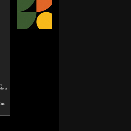
re
udo et
d'un