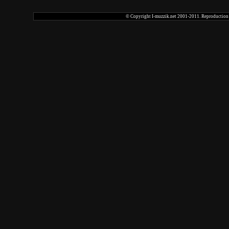
© Copyright I-muzzik.net 2001-2011. Reproduction tot