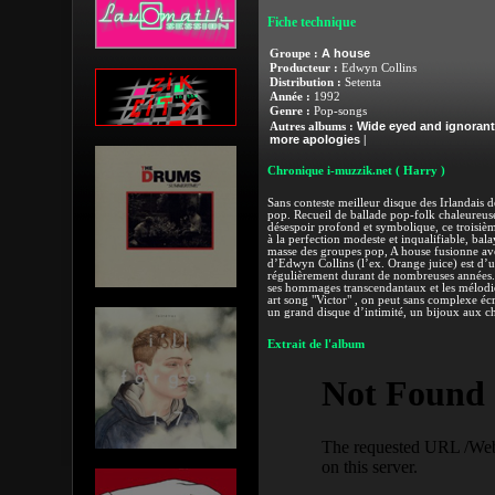
Fiche technique
A house
Groupe :
Producteur :
Edwyn Collins
Distribution :
Setenta
Année :
1992
Genre :
Pop-songs
Wide eyed and ignorant
Autres albums :
more apologies
|
Chronique i-muzzik.net
( Harry )
Sans conteste meilleur disque des Irlandais de
pop. Recueil de ballade pop-folk chaleureus
désespoir profond et symbolique, ce trois
à la perfection modeste et inqualifiable, bala
masse des groupes pop, A house fusionne avec
d’Edwyn Collins (l’ex. Orange juice) est d’u
régulièrement durant de nombreuses années. En
ses hommages transcendantaux et les mélodie
art song "Victor" , on peut sans complexe éc
un grand disque d’intimité, un bijoux aux ch
Extrait de l'album