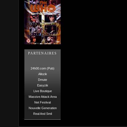
PARTENAIRES
24h00.com (Pub)
Allozik
Dmute
Easyzik
Live Boutique
Massive Attack Area
Net Festival
Nouvelle Generation
Real And Smil