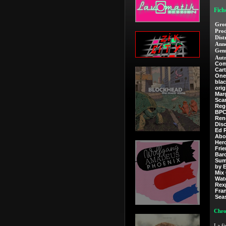
Fich
Gro
Prod
Dist
Anné
Genr
Autr
Com
Car
One
blac
orig
Marg
Sca
Reg
BPC
Ren
Dis
Ed R
Abo
Her
Fri
Bar
Su
by E
Mix 
Wat
Rexp
Fra
Sea
Chro
La fi