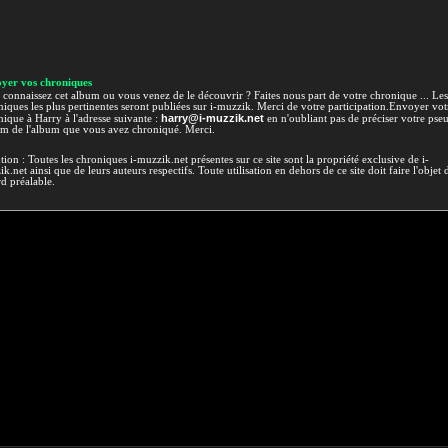
yer vos chroniques
connaissez cet album ou vous venez de le découvrir ? Faites nous part de votre chronique ... Les
iques les plus pertinentes seront publiées sur i-muzzik. Merci de votre participation.Envoyer vot
harry@i-muzzik.net
ique à Harry à l'adresse suivante :
en n'oubliant pas de préciser votre pse
om de l'album que vous avez chroniqué. Merci.
tion : Toutes les chroniques i-muzzik.net présentes sur ce site sont la propriété exclusive de i-
k.net ainsi que de leurs auteurs respectifs. Toute utilisation en dehors de ce site doit faire l'objet 
d préalable.