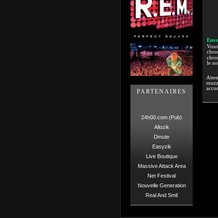
Envo
Vous 
chron
chron
le n
Atten
muzzi
accor
PARTENAIRES
24h00.com (Pub)
Allozik
Dmute
Easyzik
Live Boutique
Massive Attack Area
Net Festival
Nouvelle Generation
Real And Smil