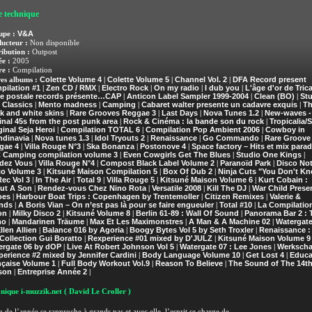
e technique
V&A
upe :
ucteur :
Non disponible
ribution :
Outpost
e :
2005
e :
Compilation
Colette Volume 4
Colette Volume 5
Channel Vol. 2
DFA Record present
es albums :
|
|
|
pilation #1
Zen CD / RMX
Electro Rock
On my radio
I dub you
L'âge d'or de Trica
|
|
|
|
|
te postale records présente…CAP
Anticon Label Sampler 1999-2004
Clean (BO)
Stu
|
|
|
 Classics
Mento madness
Camping
Cabaret walter presente un cadavre exquis
Th
|
|
|
|
k and white skins
Rare Grooves Reggae 3
Last Days
Nova Tunes 1.2
New-waves -
|
|
|
|
inal 45s from the post punk area
Rock & Cinéma : la bande son du rock
Tropicalia/S
|
|
inal Seja Heroi
Compilation TOTAL 6
Compilation Pop Ambient 2006
Cowboy in
|
|
|
ndinavia
Nova tunes 1.3
Idol Tryouts 2
Renaissance
Go Commando
Rare Groove
|
|
|
|
|
gae 4
Villa Rouge N°3
Ska Bonanza
Postonove 4
Space factory – Hits et mix para
|
|
|
|
 Camping compilation volume 3
Even Cowgirls Get The Blues
Studio One Kings
|
|
|
dez Vous
Villa Rouge N°4
Compost Black Label Volume 2
Paranoïd Park
Disco No
|
|
|
|
co Volume 3
Kitsuné Maison Compilation 5
Box Of Dub 2
Ninja Cuts "You Don't K
|
|
|
ec Vol 3
In The Air
Total 9
Villa Rouge 5
Kitsuné Maison Volume 6
Kurt Cobain :
|
|
|
|
|
ut A Son
Rendez-vous Chez Nino Rota
Versatile 2008
Kill The DJ
War Child Prese
|
|
|
|
oes
Harbour Boat Trips : Copenhagen by Trentemoller
Citizen Remixes
Valerie &
|
|
|
ends
A Boris Vian – On n’est pas là pour se faire engueuler
Total #10
La Compilatio
|
|
|
on
Milky Disco 2
Kitsuné Volume 8
Berlin 61-89 : Wall Of Sound
Panorama Bar 2 :
|
|
|
|
mo
Mandarinen Träume
Max Et Les Maximonstres
A Man & A Machine 02
Watergate
|
|
|
|
llen Allien
Balance 016 by Agoria
Boogy Bytes Vol 5 by Seth Troxler
Renaissance :
|
|
|
Collection Gui Boratto
Rexperience #01 mixed by D'JULZ
Kitsuné Maison Volume 9
|
|
ergate 06 by dOP
Live At Robert Johnson Vol 5
Watergate 07 : Lee Jones
Werksch
|
|
|
erience #2 mixed by Jennifer Cardini
Body Language Volume 10
Get Lost 4
Educa
|
|
|
nçaise Volume 1
Full Body Workout Vol.9
Reason To Believe
The Sound of The 14t
|
|
|
son
Entreprise Année 2
|
|
nique i-muzzik.net
( David Le Croller )
n de l’année se rapproche à grands pas et avec elle, l’esprit se charge de