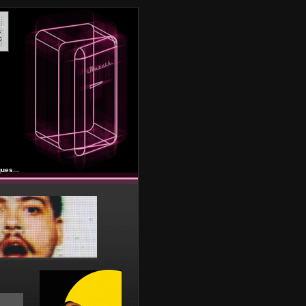
ues...