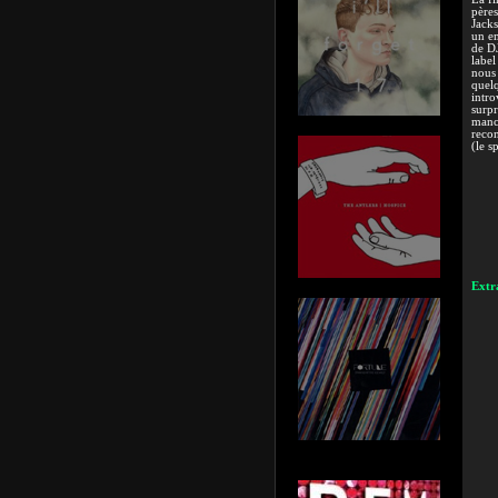
pères
Jacks
un em
de D
label
nous 
quelq
intro
surpr
mancu
recon
(le s
Extra