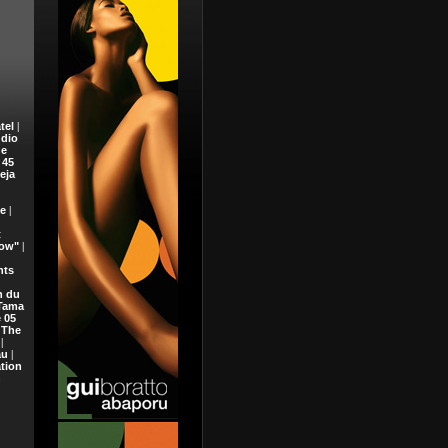
tel
|
dio
e
 45
eja
de
|
t
now"
|
nts
n du
 Tama
 05
 The
|
au
|
tion
h