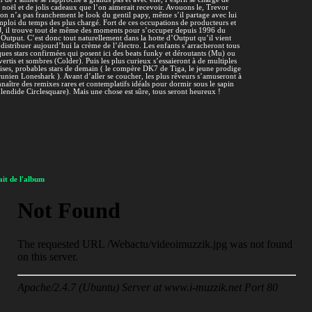
 noël et de jolis cadeaux que l’on aimerait recevoir. Avouons le, Trevor
on n’a pas franchement le look du gentil papy, même s’il partage avec lui
ploi du temps des plus chargé. Fort de ces occupations de producteurs et
J, il trouve tout de même des moments pour s’occuper depuis 1996 du
 Output. C’est donc tout naturellement dans la hotte d’Output qu’il vient
distribuer aujourd’hui la crème de l’électro. Les enfants s’arracheront tous
ues stars confirmées qui posent ici des beats funky et déroutants (Mu) ou
vertis et sombres (Colder). Puis les plus curieux s’essaieront à de multiples
ises, probables stars de demain ( le compère DK7 de Tiga, le jeune prodige
nien Loneshark ). Avant d’aller se coucher, les plus rêveurs s’amuseront à
naître des remixes rares et contemplatifs idéals pour dormir sous le sapin
plendide Circlesquare). Mais une chose est sûre, tous seront heureux !
it de l'album