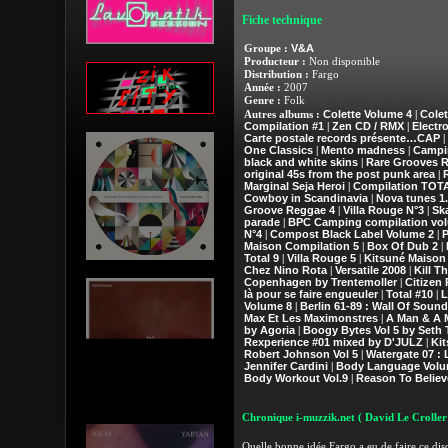
Fiche technique
V&A
Groupe :
Producteur :
Non disponible
Distribution :
Fargo
Année :
2007
Genre :
Folk
Colette Volume 4
Colet
Autres albums :
|
Compilation #1
Zen CD / RMX
Electr
|
|
Carte postale records présente…CAP
|
One Classics
Mento madness
Campi
|
|
black and white skins
Rare Grooves 
|
original 45s from the post punk area
|
Marginal Seja Heroi
Compilation TOT
|
Cowboy in Scandinavia
Nova tunes 1.
|
Groove Reggae 4
Villa Rouge N°3
Sk
|
|
parade
BPC Camping compilation vo
|
N°4
Compost Black Label Volume 2
P
|
|
Maison Compilation 5
Box Of Dub 2
|
|
Total 9
Villa Rouge 5
Kitsuné Maison
|
|
Chez Nino Rota
Versatile 2008
Kill T
|
|
Copenhagen by Trentemoller
Citizen
|
là pour se faire engueuler
Total #10
L
|
|
Volume 8
Berlin 61-89 : Wall Of Sound
|
Max Et Les Maximonstres
A Man & A 
|
by Agoria
Boogy Bytes Vol 5 by Seth 
|
Rexperience #01 mixed by D'JULZ
Kit
|
Robert Johnson Vol 5
Watergate 07 : 
|
Jennifer Cardini
Body Language Volu
|
Body Workout Vol.9
Reason To Believ
|
Chronique i-muzzik.net
( David Le Croller
Quelle bonne idée Fargo a eu de faire ce disq