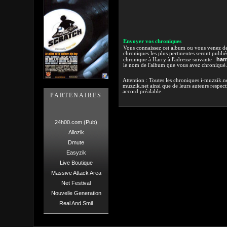
Envoyer vos chroniques
Vous connaissez cet album ou vous venez de l
chroniques les plus pertinentes seront publi
har
chronique à Harry à l'adresse suivante :
le nom de l'album que vous avez chroniqué.
Attention : Toutes les chroniques i-muzzik.net
muzzik.net ainsi que de leurs auteurs respectif
accord préalable.
PARTENAIRES
24h00.com (Pub)
Allozik
Dmute
Easyzik
Live Boutique
Massive Attack Area
Net Festival
Nouvelle Generation
Real And Smil