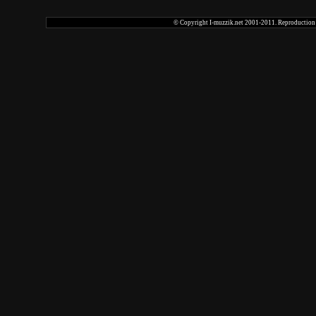
© Copyright I-muzzik.net 2001-2011. Reproduction tot