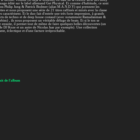
age édité sur le label allemand Get Physical. Et comme d'habitude, ce sont
oss Philip Jung & Patrick Bodmer (alias M.A.N.D.Y) qui prennent les
tes et nous proposent une série de 21 titres raffinés et mixés avec la classe
es caractérisent. Et le duo fait d'entrée une trés forte impression, à grands
orts de techno et de deep house costaud (avec notamment Ramadanman &
bim) , ils nous proposent un véritable déluge de beats. Et si le ton se
 ensuite, il permet tout de même de faire quelques belles découvertes (un
 de DJ Koze et un autre de Nicolas Jaar par exemple). Une collection
nte, éclectique et d'une facture irréprochable.
it de l'album