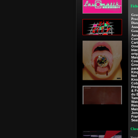
Fich
Gro
Prod
Dist
Anné
Genr
Autr
Com
Car
One
blac
orig
Marg
Cow
Gro
par
Kin
Not
Kno
Cob
Pre
& F
du 
Tam
Wate
Rena
Mai
Jon
Fra
Sea
Chro
Voici