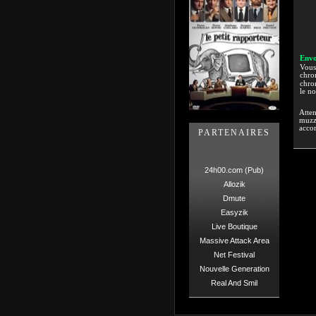
Envo
Vous 
chron
chron
le n
Atten
muzzi
accor
PARTENAIRES
24h00.com (Pub)
Allozik
Dmute
Easyzik
Live Boutique
Massive Attack Area
Net Festival
Nouvelle Generation
Real And Smil