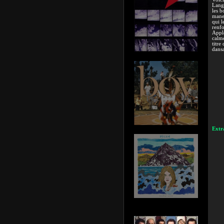
Langu
les b
manet
qui l
renf
Apple
calme
titre
dansa
Extra