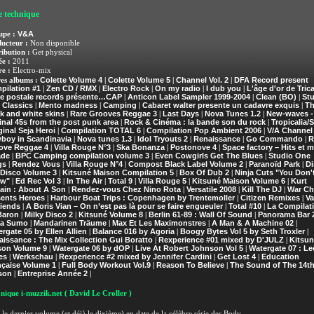
e technique
V&A
upe :
ucteur :
Non disponible
ribution :
Get physical
e :
2011
e :
Electro-mix
Colette Volume 4
Colette Volume 5
Channel Vol. 2
DFA Record present
es albums :
|
|
|
pilation #1
Zen CD / RMX
Electro Rock
On my radio
I dub you
L'âge d'or de Trica
|
|
|
|
|
te postale records présente…CAP
Anticon Label Sampler 1999-2004
Clean (BO)
Stu
|
|
|
 Classics
Mento madness
Camping
Cabaret walter presente un cadavre exquis
Th
|
|
|
|
k and white skins
Rare Grooves Reggae 3
Last Days
Nova Tunes 1.2
New-waves -
|
|
|
|
inal 45s from the post punk area
Rock & Cinéma : la bande son du rock
Tropicalia/S
|
|
inal Seja Heroi
Compilation TOTAL 6
Compilation Pop Ambient 2006
V/A Channel
|
|
|
boy in Scandinavia
Nova tunes 1.3
Idol Tryouts 2
Renaissance
Go Commando
R
|
|
|
|
|
ove Reggae 4
Villa Rouge N°3
Ska Bonanza
Postonove 4
Space factory – Hits et m
|
|
|
|
ade
BPC Camping compilation volume 3
Even Cowgirls Get The Blues
Studio One
|
|
|
gs
Rendez Vous
Villa Rouge N°4
Compost Black Label Volume 2
Paranoïd Park
Di
|
|
|
|
|
 Disco Volume 3
Kitsuné Maison Compilation 5
Box Of Dub 2
Ninja Cuts "You Don'
|
|
|
w"
Ed Rec Vol 3
In The Air
Total 9
Villa Rouge 5
Kitsuné Maison Volume 6
Kurt
|
|
|
|
|
|
ain : About A Son
Rendez-vous Chez Nino Rota
Versatile 2008
Kill The DJ
War Ch
|
|
|
|
sents Heroes
Harbour Boat Trips : Copenhagen by Trentemoller
Citizen Remixes
Va
|
|
|
riends
A Boris Vian – On n’est pas là pour se faire engueuler
Total #10
La Compilat
|
|
|
Baron
Milky Disco 2
Kitsuné Volume 8
Berlin 61-89 : Wall Of Sound
Panorama Bar 2
|
|
|
|
a Sumo
Mandarinen Träume
Max Et Les Maximonstres
A Man & A Machine 02
|
|
|
|
rgate 05 by Ellen Allien
Balance 016 by Agoria
Boogy Bytes Vol 5 by Seth Troxler
|
|
|
issance : The Mix Collection Gui Boratto
Rexperience #01 mixed by D'JULZ
Kitsun
|
|
son Volume 9
Watergate 06 by dOP
Live At Robert Johnson Vol 5
Watergate 07 : Le
|
|
|
es
Werkschau
Rexperience #2 mixed by Jennifer Cardini
Get Lost 4
Education
|
|
|
|
nçaise Volume 1
Full Body Workout Vol.9
Reason To Believe
The Sound of The 14t
|
|
|
son
Entreprise Année 2
|
|
nique i-muzzik.net
( David Le Croller )
 le dernier volume (et déjà le dixième) en date de la célèbre série des Body