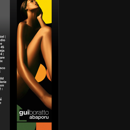
tel
|
dio
e
 45
eja
 4
|
are
ix
sco
t
ild
lerie
ion
 :
é
e
h