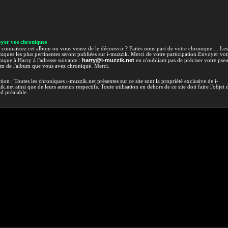
yer vos chroniques
connaissez cet album ou vous venez de le découvrir ? Faites nous part de votre chronique ... Les
iques les plus pertinentes seront publiées sur i-muzzik. Merci de votre participation.Envoyer vot
harry@i-muzzik.net
ique à Harry à l'adresse suivante :
en n'oubliant pas de préciser votre pse
om de l'album que vous avez chroniqué. Merci.
tion : Toutes les chroniques i-muzzik.net présentes sur ce site sont la propriété exclusive de i-
k.net ainsi que de leurs auteurs respectifs. Toute utilisation en dehors de ce site doit faire l'objet 
d préalable.