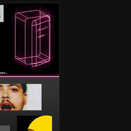
ues...