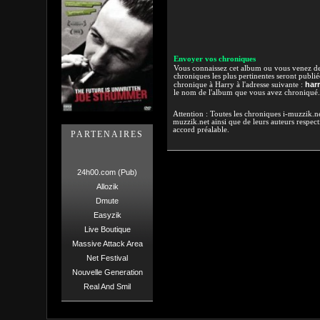
Envoyer vos chroniques
Vous connaissez cet album ou vous venez de l
chroniques les plus pertinentes seront publi
har
chronique à Harry à l'adresse suivante :
le nom de l'album que vous avez chroniqué.
Attention : Toutes les chroniques i-muzzik.net
muzzik.net ainsi que de leurs auteurs respectif
accord préalable.
PARTENAIRES
24h00.com (Pub)
Allozik
Dmute
Easyzik
Live Boutique
Massive Attack Area
Net Festival
Nouvelle Generation
Real And Smil