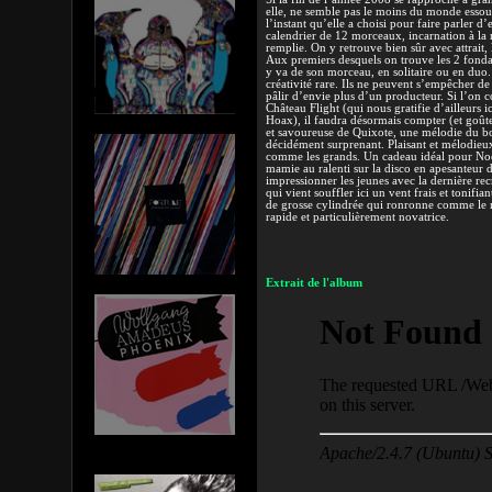
elle, ne semble pas le moins du monde essouff
l’instant qu’elle a choisi pour faire parler d’e
calendrier de 12 morceaux, incarnation à la
remplie. On y retrouve bien sûr avec attrait, 
Aux premiers desquels on trouve les 2 fonda
y va de son morceau, en solitaire ou en duo.
créativité rare. Ils ne peuvent s’empêcher de 
pâlir d’envie plus d’un producteur. Si l’on c
Château Flight (qui nous gratifie d’ailleurs 
Hoax), il faudra désormais compter (et goûte
et savoureuse de Quixote, une mélodie du b
décidément surprenant. Plaisant et mélodieux,
comme les grands. Un cadeau idéal pour Noë
mamie au ralenti sur la disco en apesanteur
impressionner les jeunes avec la dernière re
qui vient souffler ici un vent frais et tonifia
de grosse cylindrée qui ronronne comme le m
rapide et particulièrement novatrice.
Extrait de l'album