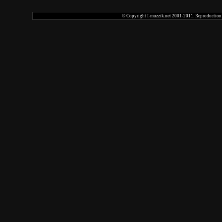
© Copyright I-muzzik.net 2001-2011. Reproduction tot