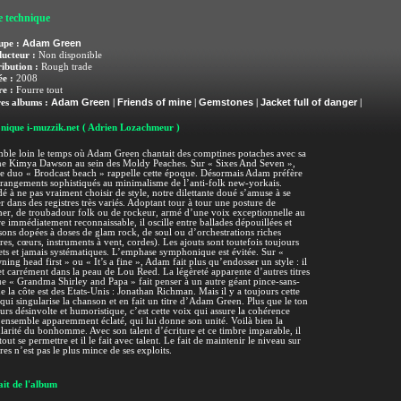
e technique
Adam Green
upe :
ucteur :
Non disponible
ribution :
Rough trade
e :
2008
e :
Fourre tout
Adam Green
Friends of mine
Gemstones
Jacket full of danger
es albums :
|
|
|
|
nique i-muzzik.net
( Adrien Lozachmeur )
mble loin le temps où Adam Green chantait des comptines potaches avec sa
ne Kimya Dawson au sein des Moldy Peaches. Sur « Sixes And Seven »,
le duo « Brodcast beach » rappelle cette époque. Désormais Adam préfère
rrangements sophistiqués au minimalisme de l’anti-folk new-yorkais.
é à ne pas vraiment choisir de style, notre dilettante doué s’amuse à se
er dans des registres très variés. Adoptant tour à tour une posture de
er, de troubadour folk ou de rockeur, armé d’une voix exceptionnelle au
e immédiatement reconnaissable, il oscille entre ballades dépouillées et
ons dopées à doses de glam rock, de soul ou d’orchestrations riches
res, cœurs, instruments à vent, cordes). Les ajouts sont toutefois toujours
ets et jamais systématiques. L’emphase symphonique est évitée. Sur «
ing head first » ou « It’s a fine », Adam fait plus qu’endosser un style : il
t carrément dans la peau de Lou Reed. La légèreté apparente d’autres titres
ue « Grandma Shirley and Papa » fait penser à un autre géant pince-sans-
de la côte est des Etats-Unis : Jonathan Richman. Mais il y a toujours cette
qui singularise la chanson et en fait un titre d’Adam Green. Plus que le ton
urs désinvolte et humoristique, c’est cette voix qui assure la cohérence
ensemble apparemment éclaté, qui lui donne son unité. Voilà bien la
larité du bonhomme. Avec son talent d’écriture et ce timbre imparable, il
tout se permettre et il le fait avec talent. Le fait de maintenir le niveau sur
tres n’est pas le plus mince de ses exploits.
it de l'album