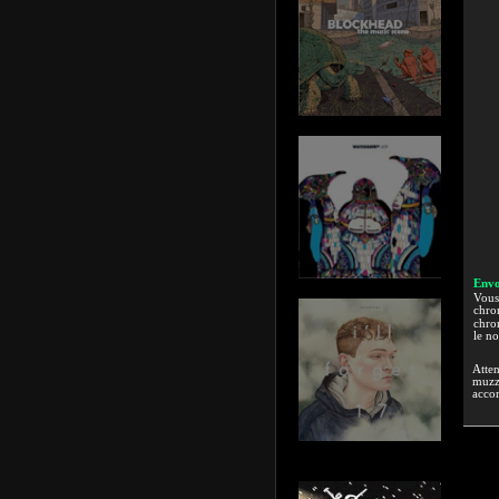
Envo
Vous 
chron
chron
le n
Atten
muzzi
accor