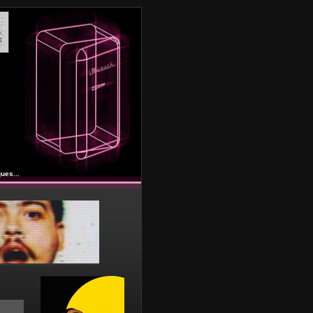
ues...