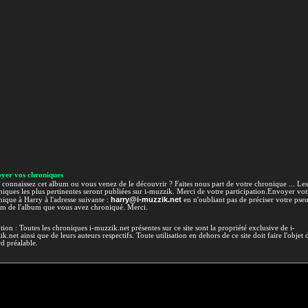
yer vos chroniques
connaissez cet album ou vous venez de le découvrir ? Faites nous part de votre chronique ... Les
iques les plus pertinentes seront publiées sur i-muzzik. Merci de votre participation.Envoyer vot
harry@i-muzzik.net
ique à Harry à l'adresse suivante :
en n'oubliant pas de préciser votre pse
om de l'album que vous avez chroniqué. Merci.
tion : Toutes les chroniques i-muzzik.net présentes sur ce site sont la propriété exclusive de i-
k.net ainsi que de leurs auteurs respectifs. Toute utilisation en dehors de ce site doit faire l'objet 
d préalable.