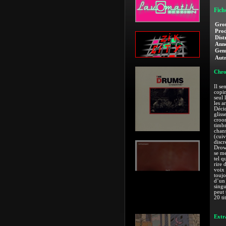
Fich
Gro
Prod
Dist
Anné
Genr
Autr
Chro
Il se
copi
seul 
les a
Décid
gliss
croon
timbr
chans
(cuiv
discr
Drown
se me
tel q
rire 
voix 
toujo
d’un 
singu
peut 
20 ti
Extra