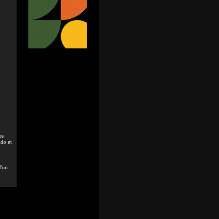
re
udo et
d'un