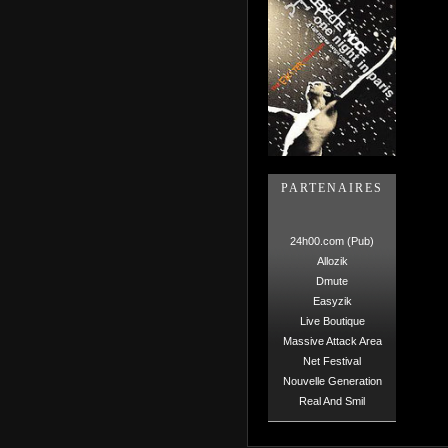
PARTENAIRES
24h00.com (Pub)
Allozik
Dmute
Easyzik
Live Boutique
Massive Attack Area
Net Festival
Nouvelle Generation
Real And Smil