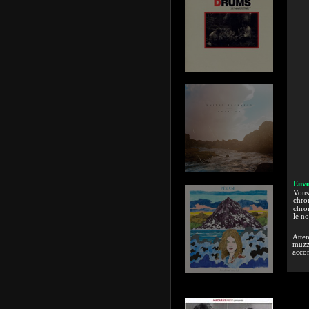
Envo
Vous 
chron
chron
le n
Atten
muzzi
accor