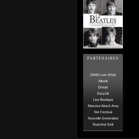
PARTENAIRES
24h00.com (Pub)
Allozik
Dmute
Easyzik
Live Boutique
Massive Attack Area
Net Festival
Nouvelle Generation
Real And Smil