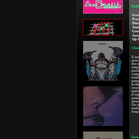
Fich
Gro
Prod
Dist
Anné
Genr
Autr
Up I
Chro
Il au
peut
être 
rempl
parfa
compl
total
pass
la dé
recon
intér
d’esp
passi
plein
On re
souls
lesqu
Extra