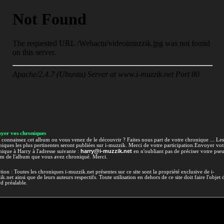
yer vos chroniques
connaissez cet album ou vous venez de le découvrir ? Faites nous part de votre chronique ... Les
iques les plus pertinentes seront publiées sur i-muzzik. Merci de votre participation.Envoyer vot
harry@i-muzzik.net
ique à Harry à l'adresse suivante :
en n'oubliant pas de préciser votre pse
om de l'album que vous avez chroniqué. Merci.
tion : Toutes les chroniques i-muzzik.net présentes sur ce site sont la propriété exclusive de i-
k.net ainsi que de leurs auteurs respectifs. Toute utilisation en dehors de ce site doit faire l'objet 
d préalable.