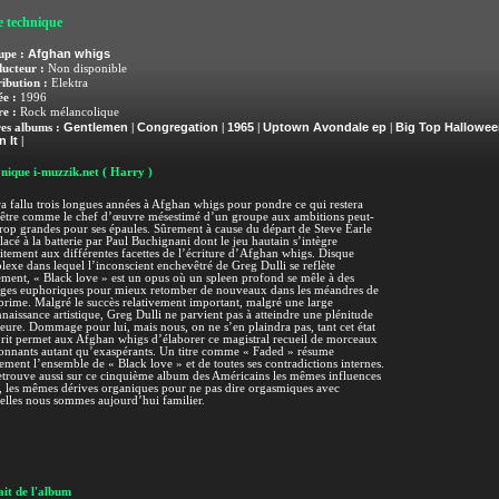
e technique
Afghan whigs
upe :
ucteur :
Non disponible
ribution :
Elektra
e :
1996
e :
Rock mélancolique
Gentlemen
Congregation
1965
Uptown Avondale ep
Big Top Hallowe
es albums :
|
|
|
|
n It
|
nique i-muzzik.net
( Harry )
ra fallu trois longues années à Afghan whigs pour pondre ce qui restera
-être comme le chef d’œuvre mésestimé d’un groupe aux ambitions peut-
trop grandes pour ses épaules. Sûrement à cause du départ de Steve Earle
acé à la batterie par Paul Buchignani dont le jeu hautain s’intègre
itement aux différentes facettes de l’écriture d’Afghan whigs. Disque
exe dans lequel l’inconscient enchevêtré de Greg Dulli se reflète
ement, « Black love » est un opus où un spleen profond se mêle à des
ages euphoriques pour mieux retomber de nouveaux dans les méandres de
prime. Malgré le succès relativement important, malgré une large
naissance artistique, Greg Dulli ne parvient pas à atteindre une plénitude
ieure. Dommage pour lui, mais nous, on ne s’en plaindra pas, tant cet état
rit permet aux Afghan whigs d’élaborer ce magistral recueil de morceaux
onnants autant qu’exaspérants. Un titre comme « Faded » résume
ement l’ensemble de « Black love » et de toutes ses contradictions internes.
trouve aussi sur ce cinquième album des Américains les mêmes influences
, les mêmes dérives organiques pour ne pas dire orgasmiques avec
elles nous sommes aujourd’hui familier.
it de l'album