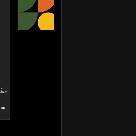
re
udo et
d'un