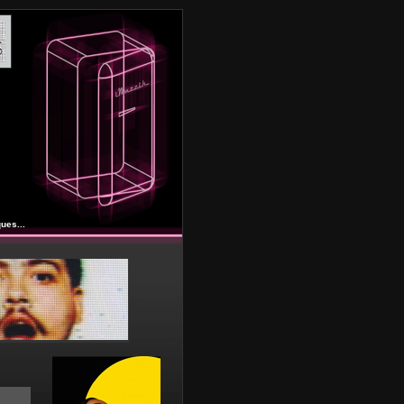
ues...