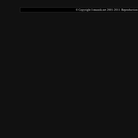
© Copyright I-muzzik.net 2001-2011. Reproduction tot