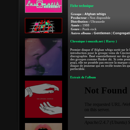
Fiche technique
Afghan whigs
Groupe :
Producteur :
Non disponible
Distribution :
Ultrasuede
Année :
1988
Genre :
Punk-rock
Gentlemen
Congregat
Autres albums :
|
Chronique i-muzzik.net
( Harry )
Premier disque d’Afghan whigs sortit sur le 
introduction pour le groupe venu de Cincinn
discographie. Basé essentiellement sur des gu
des groupes comme Husker dü. Si cette premiè
pop), elle ne possède pas encore la marque c
disque de jeunesse qui en recèle toutes les q
perfectible.
Extrait de l'album